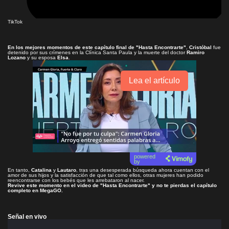
TikTok
En los mejores momentos de este capítulo final de
"Hasta Encontrarte"
,
Cristóbal
fue
detenido por sus crímenes en la Clínica Santa Paula y la muerte del doctor
Ramiro
Lozano
y su esposa
Elsa
.
Lea el artículo
powered
by
En tanto,
Catalina
y
Lautaro
, tras una desesperada búsqueda ahora cuentan con el
amor de sus hijos y la satisfacción de que tal como ellos, otras mujeres han podido
reencontrarse con los bebés que les arrebataron al nacer.
Revive este momento en el video de
"Hasta Encontrarte"
y no te pierdas el capítulo
completo en
MegaGO
.
Señal en vivo