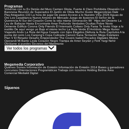
Programas
Volverías con tu Ex
Detrás del Muro
Carmen Gloria, Fuerte & Claro
Prohibida Obsesión
La
Baronesa
Reunión de Superados
El Jardín de Olivia
Mucho Gusto
Meganoticias
Dale
Play
Atrapados 133
La hora de jugar
De paseo
Acceso a lo Nuestro
Viña 2026
Aguas de
Oro
Los Casablanca
Nuevo Amores de Mercado
Juego de ilusiones
El Señor de la
Querencia
Al Sur del Corazón
Como la vida misma
Generación 98 '
Hijos del Desierto
La
Ley de Baltazar
Hasta Encontrarte
Amar Profundo
Verdades Ocultas
Pobre Novio
Demente
Edificio Corona
Only Friends
El Internado
Coliseo
Only Fama
Te Invito
Viaje a lo
insólito
De aquí vengo yo
Bajo el mismo techo
La Ruta Verde
El Antídoto
Mega Humor
Viajando Ando
La Ruta del Agua
Casado con hijos
Elegidos
Disfruta la Ruta
Capítulos
A la
punta del cerro
Los Carsong's
Copa Culinaria Carozzi
Sana Tentación
Mega Estelares
Plan V
El Retador
Desafío Emprendedor
The Covers
Isabel
Pecados Digitales
Modus
Operandi
Mi Barrio
Leyla
Corazón Negro
Trampa de Amor
Seyrán y Ferit
Yargi
Nehir
Olvídame si puedes
Secretos del Matrimonio
Ver todos los programas
Megamedia Corporativo
Quienes Somos
Información de Emisión
Información de Emisión 2014
Bases y ganadores
concursos
Orientaciones Programáticas
Trabaja con nosotros
Holding Bethia
Área
Comercial
Mediakit Digital
Síguenos