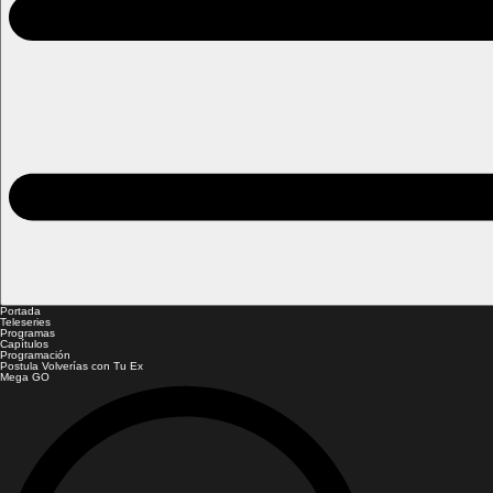
Portada
Teleseries
Programas
Capítulos
Programación
Postula Volverías con Tu Ex
Mega GO