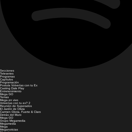
Secciones
Teleseries
Programas
Capítulos
Programación
Postula Volverías con tu Ex
Casting Dale Play
Entretenimiento
Mega GO
Temas
Mega en vivo
Volverías con tu ex? 2
Reunión de Superados
El Jardín de Olivia
Carmen Gloria, Fuerte & Claro
Detrás del Muro
Mega GO
Grupo Megamedia
Megamedia
Mega
Meganoticias