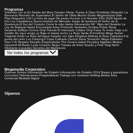
Programas
Volverías con tu Ex
Detrás del Muro
Carmen Gloria, Fuerte & Claro
Prohibida Obsesión
La
Baronesa
Reunión de Superados
El Jardín de Olivia
Mucho Gusto
Meganoticias
Dale
Play
Atrapados 133
La hora de jugar
De paseo
Acceso a lo Nuestro
Viña 2026
Aguas de
Oro
Los Casablanca
Nuevo Amores de Mercado
Juego de ilusiones
El Señor de la
Querencia
Al Sur del Corazón
Como la vida misma
Generación 98 '
Hijos del Desierto
La
Ley de Baltazar
Hasta Encontrarte
Amar Profundo
Verdades Ocultas
Pobre Novio
Demente
Edificio Corona
Only Friends
El Internado
Coliseo
Only Fama
Te Invito
Viaje a lo
insólito
De aquí vengo yo
Bajo el mismo techo
La Ruta Verde
El Antídoto
Mega Humor
Viajando Ando
La Ruta del Agua
Casado con hijos
Elegidos
Disfruta la Ruta
Capítulos
A la
punta del cerro
Los Carsong's
Copa Culinaria Carozzi
Sana Tentación
Mega Estelares
Plan V
El Retador
Desafío Emprendedor
The Covers
Isabel
Pecados Digitales
Modus
Operandi
Mi Barrio
Leyla
Corazón Negro
Trampa de Amor
Seyrán y Ferit
Yargi
Nehir
Olvídame si puedes
Secretos del Matrimonio
Ver todos los programas
Megamedia Corporativo
Quienes Somos
Información de Emisión
Información de Emisión 2014
Bases y ganadores
concursos
Orientaciones Programáticas
Trabaja con nosotros
Holding Bethia
Área
Comercial
Mediakit Digital
Síguenos