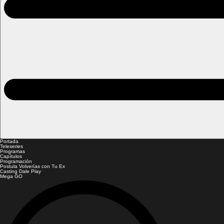
Portada
Teleseries
Programas
Capítulos
Programación
Postula Volverías con Tu Ex
Casting Dale Play
Mega GO