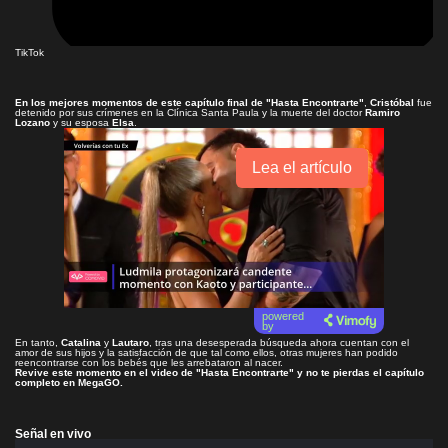
TikTok
En los mejores momentos de este capítulo final de
"Hasta Encontrarte"
,
Cristóbal
fue
detenido por sus crímenes en la Clínica Santa Paula y la muerte del doctor
Ramiro
Lozano
y su esposa
Elsa
.
Lea el artículo
powered
by
En tanto,
Catalina
y
Lautaro
, tras una desesperada búsqueda ahora cuentan con el
amor de sus hijos y la satisfacción de que tal como ellos, otras mujeres han podido
reencontrarse con los bebés que les arrebataron al nacer.
Revive este momento en el video de
"Hasta Encontrarte"
y no te pierdas el capítulo
completo en
MegaGO
.
Señal en vivo