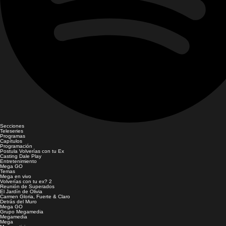
Secciones
Teleseries
Programas
Capítulos
Programación
Postula Volverías con tu Ex
Casting Dale Play
Entretenimiento
Mega GO
Temas
Mega en vivo
Volverías con tu ex? 2
Reunión de Superados
El Jardín de Olivia
Carmen Gloria, Fuerte & Claro
Detrás del Muro
Mega GO
Grupo Megamedia
Megamedia
Mega