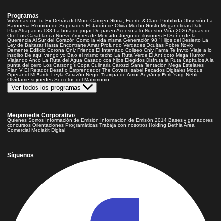
Programas
Volverías con tu Ex
Detrás del Muro
Carmen Gloria, Fuerte & Claro
Prohibida Obsesión
La
Baronesa
Reunión de Superados
El Jardín de Olivia
Mucho Gusto
Meganoticias
Dale
Play
Atrapados 133
La hora de jugar
De paseo
Acceso a lo Nuestro
Viña 2026
Aguas de
Oro
Los Casablanca
Nuevo Amores de Mercado
Juego de ilusiones
El Señor de la
Querencia
Al Sur del Corazón
Como la vida misma
Generación 98 '
Hijos del Desierto
La
Ley de Baltazar
Hasta Encontrarte
Amar Profundo
Verdades Ocultas
Pobre Novio
Demente
Edificio Corona
Only Friends
El Internado
Coliseo
Only Fama
Te Invito
Viaje a lo
insólito
De aquí vengo yo
Bajo el mismo techo
La Ruta Verde
El Antídoto
Mega Humor
Viajando Ando
La Ruta del Agua
Casado con hijos
Elegidos
Disfruta la Ruta
Capítulos
A la
punta del cerro
Los Carsong's
Copa Culinaria Carozzi
Sana Tentación
Mega Estelares
Plan V
El Retador
Desafío Emprendedor
The Covers
Isabel
Pecados Digitales
Modus
Operandi
Mi Barrio
Leyla
Corazón Negro
Trampa de Amor
Seyrán y Ferit
Yargi
Nehir
Olvídame si puedes
Secretos del Matrimonio
Ver todos los programas
Megamedia Corporativo
Quienes Somos
Información de Emisión
Información de Emisión 2014
Bases y ganadores
concursos
Orientaciones Programáticas
Trabaja con nosotros
Holding Bethia
Área
Comercial
Mediakit Digital
Síguenos