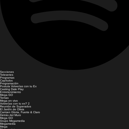
Secciones
Teleseries
Programas
Capítulos
Programación
Postula Volverías con tu Ex
Casting Dale Play
Entretenimiento
Mega GO
Temas
Mega en vivo
Volverías con tu ex? 2
Reunión de Superados
El Jardín de Olivia
Carmen Gloria, Fuerte & Claro
Detrás del Muro
Mega GO
Grupo Megamedia
Megamedia
Mega