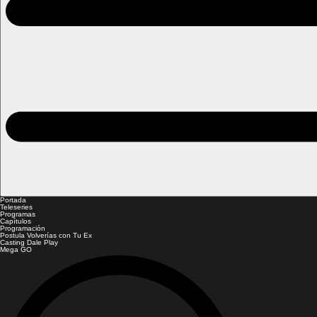
Portada
Teleseries
Programas
Capítulos
Programación
Postula Volverías con Tu Ex
Casting Dale Play
Mega GO