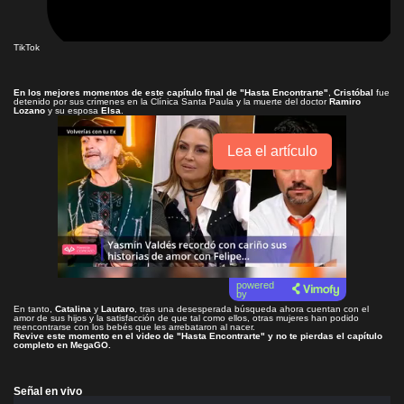
TikTok
En los mejores momentos de este capítulo final de
"Hasta Encontrarte"
,
Cristóbal
fue
detenido por sus crímenes en la Clínica Santa Paula y la muerte del doctor
Ramiro
Lozano
y su esposa
Elsa
.
Lea el artículo
powered
by
En tanto,
Catalina
y
Lautaro
, tras una desesperada búsqueda ahora cuentan con el
amor de sus hijos y la satisfacción de que tal como ellos, otras mujeres han podido
reencontrarse con los bebés que les arrebataron al nacer.
Revive este momento en el video de
"Hasta Encontrarte"
y no te pierdas el capítulo
completo en
MegaGO
.
Señal en vivo