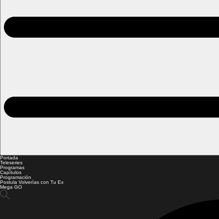
Portada
Teleseries
Programas
Capítulos
Programación
Postula Volverías con Tu Ex
Mega GO