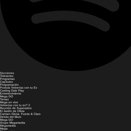
Secciones
Teleseries
Programas
Capítulos
Programación
Postula Volverías con tu Ex
Casting Dale Play
Entretenimiento
Mega GO
Temas
Mega en vivo
Volverías con tu ex? 2
Reunión de Superados
El Jardín de Olivia
Carmen Gloria, Fuerte & Claro
Detrás del Muro
Mega GO
Grupo Megamedia
Megamedia
Mega