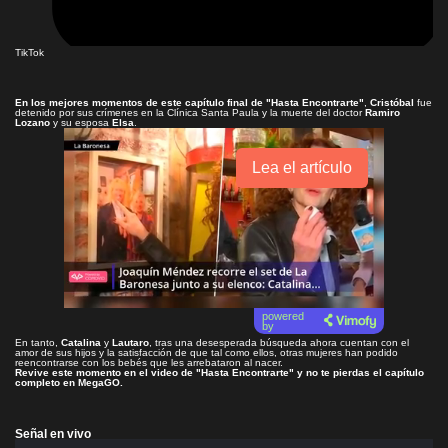
TikTok
En los mejores momentos de este capítulo final de
"Hasta Encontrarte"
,
Cristóbal
fue
detenido por sus crímenes en la Clínica Santa Paula y la muerte del doctor
Ramiro
Lozano
y su esposa
Elsa
.
Lea el artículo
powered
by
En tanto,
Catalina
y
Lautaro
, tras una desesperada búsqueda ahora cuentan con el
amor de sus hijos y la satisfacción de que tal como ellos, otras mujeres han podido
reencontrarse con los bebés que les arrebataron al nacer.
Revive este momento en el video de
"Hasta Encontrarte"
y no te pierdas el capítulo
completo en
MegaGO
.
Señal en vivo