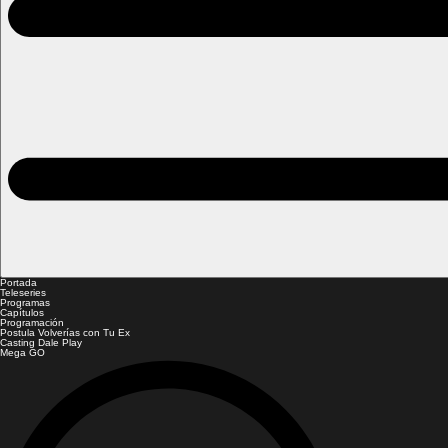
Portada
Teleseries
Programas
Capítulos
Programación
Postula Volverías con Tu Ex
Casting Dale Play
Mega GO