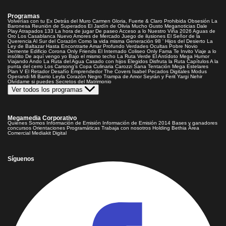
Programas
Volverías con tu Ex
Detrás del Muro
Carmen Gloria, Fuerte & Claro
Prohibida Obsesión
La
Baronesa
Reunión de Superados
El Jardín de Olivia
Mucho Gusto
Meganoticias
Dale
Play
Atrapados 133
La hora de jugar
De paseo
Acceso a lo Nuestro
Viña 2026
Aguas de
Oro
Los Casablanca
Nuevo Amores de Mercado
Juego de ilusiones
El Señor de la
Querencia
Al Sur del Corazón
Como la vida misma
Generación 98 '
Hijos del Desierto
La
Ley de Baltazar
Hasta Encontrarte
Amar Profundo
Verdades Ocultas
Pobre Novio
Demente
Edificio Corona
Only Friends
El Internado
Coliseo
Only Fama
Te Invito
Viaje a lo
insólito
De aquí vengo yo
Bajo el mismo techo
La Ruta Verde
El Antídoto
Mega Humor
Viajando Ando
La Ruta del Agua
Casado con hijos
Elegidos
Disfruta la Ruta
Capítulos
A la
punta del cerro
Los Carsong's
Copa Culinaria Carozzi
Sana Tentación
Mega Estelares
Plan V
El Retador
Desafío Emprendedor
The Covers
Isabel
Pecados Digitales
Modus
Operandi
Mi Barrio
Leyla
Corazón Negro
Trampa de Amor
Seyrán y Ferit
Yargi
Nehir
Olvídame si puedes
Secretos del Matrimonio
Ver todos los programas
Megamedia Corporativo
Quienes Somos
Información de Emisión
Información de Emisión 2014
Bases y ganadores
concursos
Orientaciones Programáticas
Trabaja con nosotros
Holding Bethia
Área
Comercial
Mediakit Digital
Síguenos