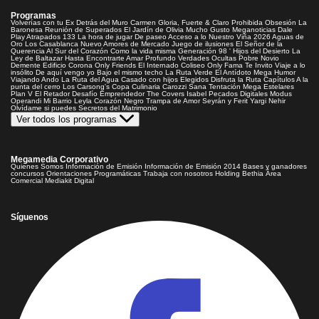
Programas
Volverías con tu Ex
Detrás del Muro
Carmen Gloria, Fuerte & Claro
Prohibida Obsesión
La
Baronesa
Reunión de Superados
El Jardín de Olivia
Mucho Gusto
Meganoticias
Dale
Play
Atrapados 133
La hora de jugar
De paseo
Acceso a lo Nuestro
Viña 2026
Aguas de
Oro
Los Casablanca
Nuevo Amores de Mercado
Juego de ilusiones
El Señor de la
Querencia
Al Sur del Corazón
Como la vida misma
Generación 98 '
Hijos del Desierto
La
Ley de Baltazar
Hasta Encontrarte
Amar Profundo
Verdades Ocultas
Pobre Novio
Demente
Edificio Corona
Only Friends
El Internado
Coliseo
Only Fama
Te Invito
Viaje a lo
insólito
De aquí vengo yo
Bajo el mismo techo
La Ruta Verde
El Antídoto
Mega Humor
Viajando Ando
La Ruta del Agua
Casado con hijos
Elegidos
Disfruta la Ruta
Capítulos
A la
punta del cerro
Los Carsong's
Copa Culinaria Carozzi
Sana Tentación
Mega Estelares
Plan V
El Retador
Desafío Emprendedor
The Covers
Isabel
Pecados Digitales
Modus
Operandi
Mi Barrio
Leyla
Corazón Negro
Trampa de Amor
Seyrán y Ferit
Yargi
Nehir
Olvídame si puedes
Secretos del Matrimonio
Ver todos los programas
Megamedia Corporativo
Quienes Somos
Información de Emisión
Información de Emisión 2014
Bases y ganadores
concursos
Orientaciones Programáticas
Trabaja con nosotros
Holding Bethia
Área
Comercial
Mediakit Digital
Síguenos