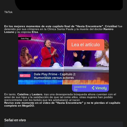
TikTok
En los mejores momentos de este capítulo final de
"Hasta Encontrarte"
,
Cristóbal
fue
detenido por sus crímenes en la Clínica Santa Paula y la muerte del doctor
Ramiro
Lozano
y su esposa
Elsa
.
Lea el artículo
powered
by
En tanto,
Catalina
y
Lautaro
, tras una desesperada búsqueda ahora cuentan con el
amor de sus hijos y la satisfacción de que tal como ellos, otras mujeres han podido
reencontrarse con los bebés que les arrebataron al nacer.
Revive este momento en el video de
"Hasta Encontrarte"
y no te pierdas el capítulo
completo en
MegaGO
.
Señal en vivo