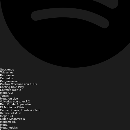
Secciones
Teleseries
Programas
Capítulos
Programación
Postula Volverías con tu Ex
Casting Dale Play
Entretenimiento
Mega GO
Temas
Mega en vivo
Volverías con tu ex? 2
Reunión de Superados
El Jardín de Olivia
Carmen Gloria, Fuerte & Claro
Detrás del Muro
Mega GO
Grupo Megamedia
Megamedia
Mega
Meganoticias