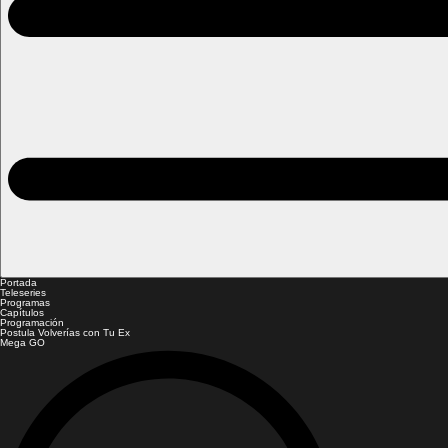
Portada
Teleseries
Programas
Capítulos
Programación
Postula Volverías con Tu Ex
Mega GO