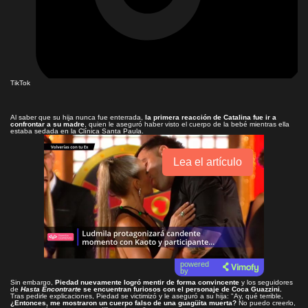
TikTok
Al saber que su hija nunca fue enterrada,
la primera reacción de Catalina fue ir a
confrontar a su madre
, quien le aseguró haber visto el cuerpo de la bebé mientras ella
estaba sedada en la Clínica Santa Paula.
Lea el artículo
powered
by
Sin embargo,
Piedad nuevamente logró mentir de forma convincente
y los seguidores
de
Hasta Encontrarte
se encuentran furiosos con el personaje de Coca Guazzini.
Tras pedirle explicaciones, Piedad se victimizó y le aseguró a su hija: "Ay, qué terrible
.
¿Entonces, me mostraron un cuerpo falso de una guagüita muerta?
No puedo creerlo,