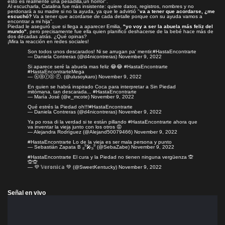
esto es realmente una pesadilla,un horror".
Al escucharla, Catalina fue más insistente: quiere datos, registros, nombres y no
perdonará a su madre si no la ayuda, ya que le advirtió "
va a tener que acordarse, ¿me
escuchó?
Va a tener que acordarse de cada detalle porque con su ayuda vamos a
encontrar a mi hija".
Piedad le aseguró que si llega a aparecer Emilia,
"yo voy a ser la abuela más feliz del
mundo"
, pero precisamente fue ella quien planificó deshacerse de la bebé hace más de
dos décadas atrás. ¿Qué opinas?
¡Mira la reacción en redes sociales!
Son todos unos descarados! Ni se arrugan pa' mentir.
#HastaEncontrarte
— Daniela Contreras (@d4nicontreras)
November 9, 2022
Si aparece seré la abuela mas feliz 😂😂
#HastaEncontrarte
#HastaEncontrarteMega
— ⓚⓐⓡⓞ Ⓕ. (@ulusoykaro)
November 9, 2022
En quien se habrá inspirado Coca para interpretar a Sin Piedad
mitómana. tan descarada...
#HastaEncontrarte
— María José (@e_mcote)
November 9, 2022
Qué estrés la Piedad oh!!!
#HastaEncontrarte
— Daniela Contreras (@d4nicontreras)
November 9, 2022
Ya po rosa di la verdad si te están pillando
#HastaEncontrarte
ahora que
va inventar la vieja junto con los otros 😡
— Alejandra Rodríguez (@Alejand50079466)
November 9, 2022
#HastaEncontrarte
Lo de la vieja es ser mala persona y punto
— Sebastián Zapata B ₍₍⁽⁽🎤₎₎⁾⁾ (@SebaZabe)
November 9, 2022
#HastaEncontrarte
El cura y la Piedad no tienen ninguna vergüenza 🙊
🙊🙊
— 💜 𝕍𝕖𝕣𝕠𝕟𝕚𝕔𝕒 💚 (@SweetKentucky)
November 9, 2022
Señal en vivo