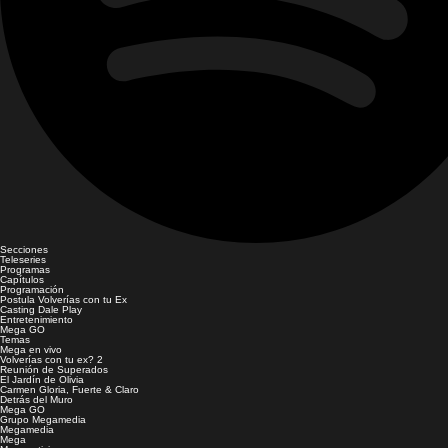
Secciones
Teleseries
Programas
Capítulos
Programación
Postula Volverías con tu Ex
Casting Dale Play
Entretenimiento
Mega GO
Temas
Mega en vivo
Volverías con tu ex? 2
Reunión de Superados
El Jardín de Olivia
Carmen Gloria, Fuerte & Claro
Detrás del Muro
Mega GO
Grupo Megamedia
Megamedia
Mega