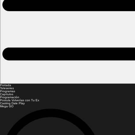
Portada
Teleseries
Programas
Capítulos
Programación
Postula Volverías con Tu Ex
Casting Dale Play
Mega GO