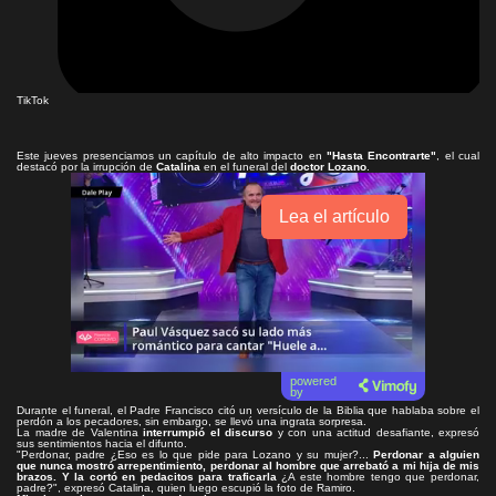
TikTok
Este jueves presenciamos un capítulo de alto impacto en
"Hasta Encontrarte"
, el cual
destacó por la irrupción de
Catalina
en el funeral del
doctor Lozano
.
Lea el artículo
powered
by
Durante el funeral, el Padre Francisco citó un versículo de la Biblia que hablaba sobre el
perdón a los pecadores, sin embargo, se llevó una ingrata sorpresa.
La madre de Valentina
interrumpió el discurso
y con una actitud desafiante, expresó
sus sentimientos hacia el difunto.
"Perdonar, padre ¿Eso es lo que pide para Lozano y su mujer?...
Perdonar a alguien
que nunca mostró arrepentimiento, perdonar al hombre que arrebató a mi hija de mis
brazos. Y la cortó en pedacitos para traficarla
¿A este hombre tengo que perdonar,
padre?", expresó Catalina, quien luego escupió la foto de Ramiro.