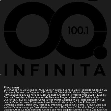
Programas
Volverías con tu Ex
Detrás del Muro
Carmen Gloria, Fuerte & Claro
Prohibida Obsesión
La
Baronesa
Reunión de Superados
El Jardín de Olivia
Mucho Gusto
Meganoticias
Dale
Play
Atrapados 133
La hora de jugar
De paseo
Acceso a lo Nuestro
Viña 2026
Aguas de
Oro
Los Casablanca
Nuevo Amores de Mercado
Juego de ilusiones
El Señor de la
Querencia
Al Sur del Corazón
Como la vida misma
Generación 98 '
Hijos del Desierto
La
Ley de Baltazar
Hasta Encontrarte
Amar Profundo
Verdades Ocultas
Pobre Novio
Demente
Edificio Corona
Only Friends
El Internado
Coliseo
Only Fama
Te Invito
Viaje a lo
insólito
De aquí vengo yo
Bajo el mismo techo
La Ruta Verde
El Antídoto
Mega Humor
Viajando Ando
La Ruta del Agua
Casado con hijos
Elegidos
Disfruta la Ruta
Capítulos
A la