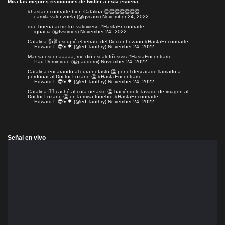
Mira las mejores reacciones de twitter a esta escena.
#hastaencontrarte
bien Catalina 👏👏👏👏👏👏👏
— camila valenzuela (@gvcami)
November 24, 2022
que buena actriz luz valdivieso
#HastaEncontrarte
— ignacia (@fvstimes)
November 24, 2022
Catalina 👍✌️ escupió el retrato del Doctor Lozano
#HastaEncontrarte
— Edward L 😎☀️🌳 (@ed_lanthry)
November 24, 2022
Mansa escenaaaaa, me dió escalofríossss
#HastaEncontrarte
— Pau Dominique (@paudomi)
November 24, 2022
Catalina encarando al cura nefasto 🤮 por el descarado llamado a
perdonar al Doctor Lozano 🤮
#HastaEncontrarte
— Edward L 😎☀️🌳 (@ed_lanthry)
November 24, 2022
Catalina 🤦‍♀️ cachó al cura nefasto 🤮 haciéndole lavado de imagen al
Doctor Lozano 🤮 en la misa fúnebre
#HastaEncontrarte
— Edward L 😎☀️🌳 (@ed_lanthry)
November 24, 2022
Señal en vivo