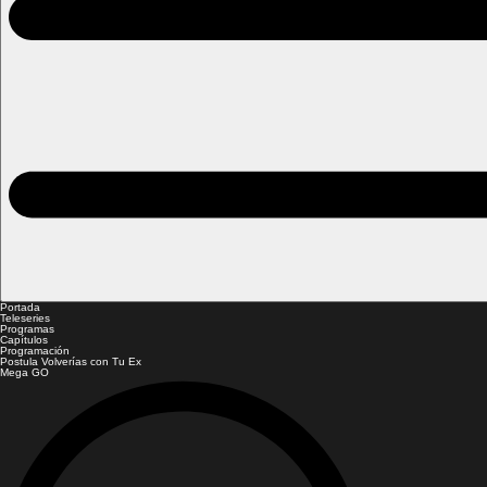
Portada
Teleseries
Programas
Capítulos
Programación
Postula Volverías con Tu Ex
Mega GO