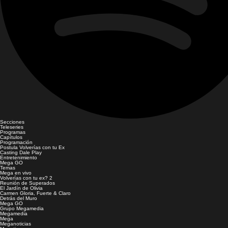
Secciones
Teleseries
Programas
Capítulos
Programación
Postula Volverías con tu Ex
Casting Dale Play
Entretenimiento
Mega GO
Temas
Mega en vivo
Volverías con tu ex? 2
Reunión de Superados
El Jardín de Olivia
Carmen Gloria, Fuerte & Claro
Detrás del Muro
Mega GO
Grupo Megamedia
Megamedia
Mega
Meganoticias