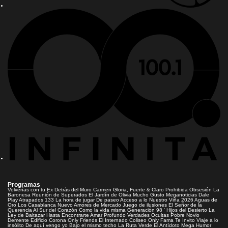
Programas
Volverías con tu Ex
Detrás del Muro
Carmen Gloria, Fuerte & Claro
Prohibida Obsesión
La
Baronesa
Reunión de Superados
El Jardín de Olivia
Mucho Gusto
Meganoticias
Dale
Play
Atrapados 133
La hora de jugar
De paseo
Acceso a lo Nuestro
Viña 2026
Aguas de
Oro
Los Casablanca
Nuevo Amores de Mercado
Juego de ilusiones
El Señor de la
Querencia
Al Sur del Corazón
Como la vida misma
Generación 98 '
Hijos del Desierto
La
Ley de Baltazar
Hasta Encontrarte
Amar Profundo
Verdades Ocultas
Pobre Novio
Demente
Edificio Corona
Only Friends
El Internado
Coliseo
Only Fama
Te Invito
Viaje a lo
insólito
De aquí vengo yo
Bajo el mismo techo
La Ruta Verde
El Antídoto
Mega Humor