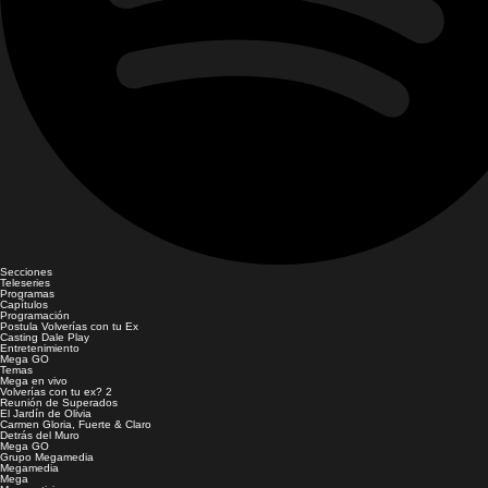
Secciones
Teleseries
Programas
Capítulos
Programación
Postula Volverías con tu Ex
Casting Dale Play
Entretenimiento
Mega GO
Temas
Mega en vivo
Volverías con tu ex? 2
Reunión de Superados
El Jardín de Olivia
Carmen Gloria, Fuerte & Claro
Detrás del Muro
Mega GO
Grupo Megamedia
Megamedia
Mega