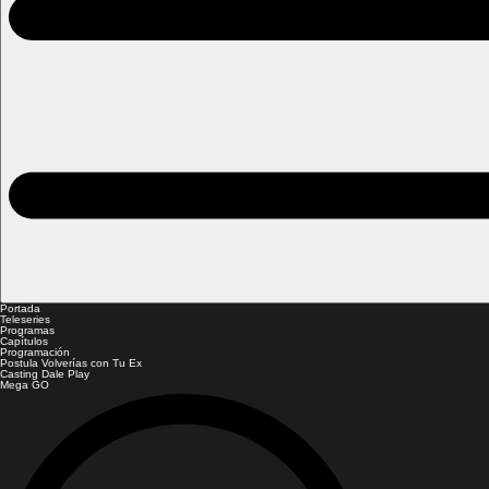
Portada
Teleseries
Programas
Capítulos
Programación
Postula Volverías con Tu Ex
Casting Dale Play
Mega GO