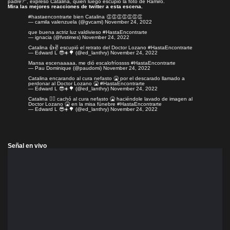
padre?", expresó Catalina, quien luego escupió la foto de Ramiro.
Mira las mejores reacciones de twitter a esta escena.
#hastaencontrarte
bien Catalina 👏👏👏👏👏👏👏
— camila valenzuela (@gvcami)
November 24, 2022
que buena actriz luz valdivieso
#HastaEncontrarte
— ignacia (@fvstimes)
November 24, 2022
Catalina 👍✌️ escupió el retrato del Doctor Lozano
#HastaEncontrarte
— Edward L 😎☀️🌳 (@ed_lanthry)
November 24, 2022
Mansa escenaaaaa, me dió escalofríossss
#HastaEncontrarte
— Pau Dominique (@paudomi)
November 24, 2022
Catalina encarando al cura nefasto 🤮 por el descarado llamado a
perdonar al Doctor Lozano 🤮
#HastaEncontrarte
— Edward L 😎☀️🌳 (@ed_lanthry)
November 24, 2022
Catalina 🤦‍♀️ cachó al cura nefasto 🤮 haciéndole lavado de imagen al
Doctor Lozano 🤮 en la misa fúnebre
#HastaEncontrarte
— Edward L 😎☀️🌳 (@ed_lanthry)
November 24, 2022
Señal en vivo