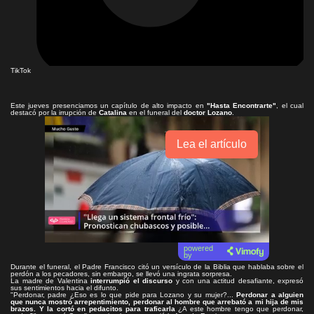
TikTok
Este jueves presenciamos un capítulo de alto impacto en
"Hasta Encontrarte"
, el cual
destacó por la irrupción de
Catalina
en el funeral del
doctor Lozano
.
Lea el artículo
powered
by
Durante el funeral, el Padre Francisco citó un versículo de la Biblia que hablaba sobre el
perdón a los pecadores, sin embargo, se llevó una ingrata sorpresa.
La madre de Valentina
interrumpió el discurso
y con una actitud desafiante, expresó
sus sentimientos hacia el difunto.
"Perdonar, padre ¿Eso es lo que pide para Lozano y su mujer?...
Perdonar a alguien
que nunca mostró arrepentimiento, perdonar al hombre que arrebató a mi hija de mis
brazos. Y la cortó en pedacitos para traficarla
¿A este hombre tengo que perdonar,