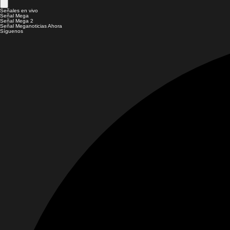
Señales en vivo
Señal Mega
Señal Mega 2
Señal Meganoticias Ahora
Síguenos