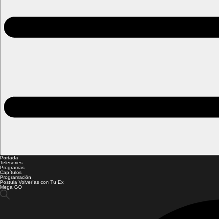
Portada
Teleseries
Programas
Capítulos
Programación
Postula Volverías con Tu Ex
Mega GO