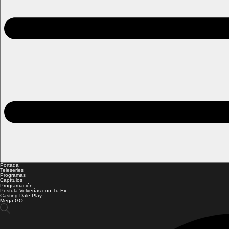
Portada
Teleseries
Programas
Capítulos
Programación
Postula Volverías con Tu Ex
Casting Dale Play
Mega GO