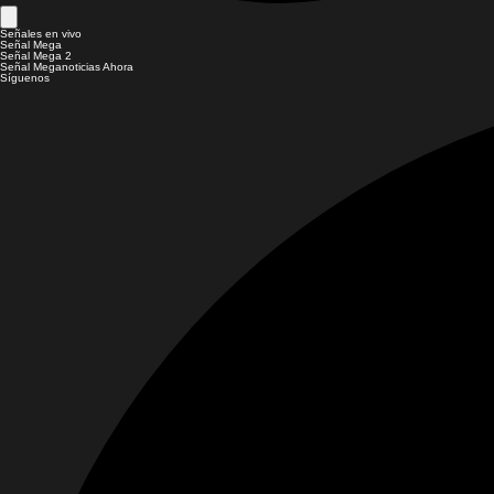
Señales en vivo
Señal Mega
Señal Mega 2
Señal Meganoticias Ahora
Síguenos