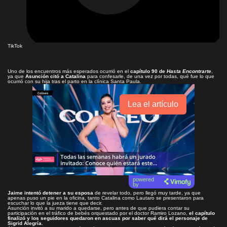
TikTok
Uno de los encuentros más esperados ocurrió en el
capítulo 90 de
Hasta Encontrarte
,
ya que
Asunción citó a Catalina
para confesarle, de una vez por todas, qué fue lo que
ocurrió con su hija tras el parto en la clínica Santa Paula.
Lea el artículo
powered
by
Jaime intentó detener a su esposa
de revelar todo, pero llegó muy tarde, ya que
apenas puso un pie en la oficina, tanto Catalina como Lautaro se presentaron para
escuchar lo que la jueza tiene que decir.
Asunción invitó a su marido a quedarse, pero antes de que pudiera contar su
participación en el tráfico de bebés orquestado por el doctor Ramiro Lozano,
el capítulo
finalizó y los seguidores quedaron en ascuas por saber qué dirá el personaje de
Sigrid Alegría.