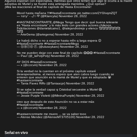
Algunos esperan con expectativa, mientras que otros temen que algo le ocurra a la madre
adoptiva de Muriel y se frustré esta arriesgada maniobra. ¿Qué opinas?
¡Mira las reacciones al final de capítulo de Hasta Encontrarte!
Mood hasta mañana !!!
#HastaEncontrarte
pic.twitter.com/2YGIvqmZQT
— тαту⁷ - 🌙✨💜 (@Klancyta)
November 28, 2022
#HASTAENCONTRARTE
,
@Mega
Tengo que decir: qué buena teleserie
es “Hasta encontrarte” y lo más lindo con grandes actores chilenos.
Felicitaciones
@danielalcaino1
,
@ialejandrotrejo
y elenco 🥰🥰🥰🥰🥰🥰🥰
🥰🥰
— ArteGema (@artegema)
November 28, 2022
Le habrá dicho o no a esperar hasta mñn q larga espera 😌
#HastaEncontrarte
#HastaEncontrarteMega
— ⓚⓐⓡⓞ Ⓕ. (@ulusoykaro)
November 28, 2022
No me pueden dejar con este final de capítulo 😱😱😱
#HastaEncontrarte
— Pau! (@_laPolyPoly)
November 28, 2022
AY DIOS
#HastaEncontrarte
— x (@ccrcvm)
November 28, 2022
Si la verdad no la cuentan en el próximo capítulo estaré
desesperadisima, al menos espero que aten cabos luego cuando se
enteren que asunción es la mamá de Muriel y que es adoptada 😭
#hastaencontrarte
— Tania Pavez Riffo (@Taniaacpr)
November 28, 2022
Si se sabe la verdad capaz q Cristobal secuestre a Muriel 😱
#HastaEncontrarte
— Jessie Purple Violetti (@MininaPurrple)
November 28, 2022
creo que después de esto Asunción no va a estar más
#HastaEncontrarte
— x (@ccrcvm)
November 28, 2022
#hastaencontrarte
me muero ... se va saber tooo
— Alonso Mendez (@AlonsoM73705100)
November 28, 2022
Señal en vivo