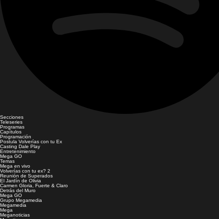
Secciones
Teleseries
Programas
Capítulos
Programación
Postula Volverías con tu Ex
Casting Dale Play
Entretenimiento
Mega GO
Temas
Mega en vivo
Volverías con tu ex? 2
Reunión de Superados
El Jardín de Olivia
Carmen Gloria, Fuerte & Claro
Detrás del Muro
Mega GO
Grupo Megamedia
Megamedia
Mega
Meganoticias