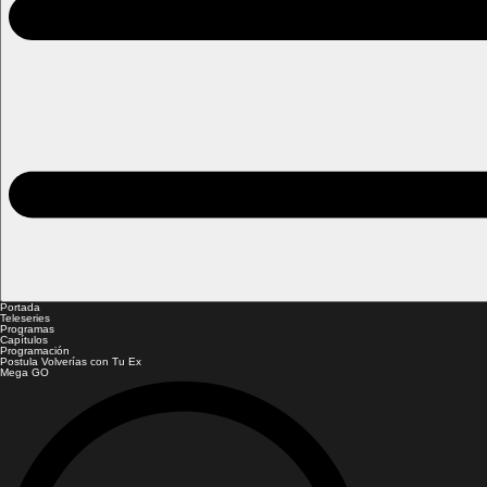
Portada
Teleseries
Programas
Capítulos
Programación
Postula Volverías con Tu Ex
Mega GO