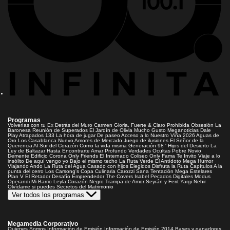
Programas
Volverías con tu Ex
Detrás del Muro
Carmen Gloria, Fuerte & Claro
Prohibida Obsesión
La
Baronesa
Reunión de Superados
El Jardín de Olivia
Mucho Gusto
Meganoticias
Dale
Play
Atrapados 133
La hora de jugar
De paseo
Acceso a lo Nuestro
Viña 2026
Aguas de
Oro
Los Casablanca
Nuevo Amores de Mercado
Juego de ilusiones
El Señor de la
Querencia
Al Sur del Corazón
Como la vida misma
Generación 98 '
Hijos del Desierto
La
Ley de Baltazar
Hasta Encontrarte
Amar Profundo
Verdades Ocultas
Pobre Novio
Demente
Edificio Corona
Only Friends
El Internado
Coliseo
Only Fama
Te Invito
Viaje a lo
insólito
De aquí vengo yo
Bajo el mismo techo
La Ruta Verde
El Antídoto
Mega Humor
Viajando Ando
La Ruta del Agua
Casado con hijos
Elegidos
Disfruta la Ruta
Capítulos
A la
punta del cerro
Los Carsong's
Copa Culinaria Carozzi
Sana Tentación
Mega Estelares
Plan V
El Retador
Desafío Emprendedor
The Covers
Isabel
Pecados Digitales
Modus
Operandi
Mi Barrio
Leyla
Corazón Negro
Trampa de Amor
Seyrán y Ferit
Yargi
Nehir
Olvídame si puedes
Secretos del Matrimonio
Ver todos los programas
Megamedia Corporativo
Quienes Somos
Información de Emisión
Información de Emisión 2014
Bases y ganadores