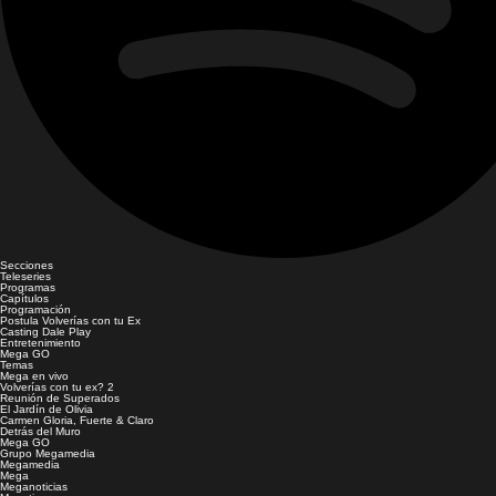
Secciones
Teleseries
Programas
Capítulos
Programación
Postula Volverías con tu Ex
Casting Dale Play
Entretenimiento
Mega GO
Temas
Mega en vivo
Volverías con tu ex? 2
Reunión de Superados
El Jardín de Olivia
Carmen Gloria, Fuerte & Claro
Detrás del Muro
Mega GO
Grupo Megamedia
Megamedia
Mega
Meganoticias