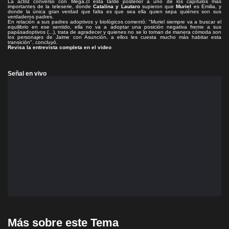
La actriz conversó con Mega.cl esta tarde posterior a uno de los capítulos más
importantes de la teleserie, donde
Catalina y Lautaro
supieron que
Muriel
es Emilia, y
donde la única gran verdad que falta es que sea ella quien sepa quiénes son sus
verdaderos padres.
En relación a sus padres adoptivos y biológicos comentó: "Muriel siempre va a buscar el
equilibrio en ese sentido, ella no va a adoptar una posición negativa frente a sus
papásadoptivos (...), trata de agradecer y quienes no se lo toman de manera cómoda son
los personajes de Jaime con Asunción, a ellos les cuesta mucho más habitar esta
transición", concluyó.
Revisa la entrevista completa en el video
Señal en vivo
Más sobre este Tema