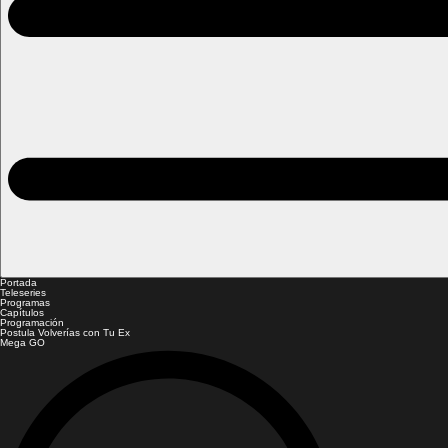
Portada
Teleseries
Programas
Capítulos
Programación
Postula Volverías con Tu Ex
Mega GO