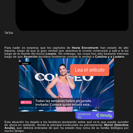
TikTok
Para nadie es sorpresa que los capítulos de
Hasta Encontrarte
han estado de alto
impacto, luego de que la gran verdad que atraviesa la novela comenzará a salir a la luz
luego de la muerte del doctor
Lozano.
Sin embargo, las cosas han sido bastante intensas
luego de que
Asunción
decidiera finalmente contarle la verdad a
Catalina y a Lautaro.
Lea el artículo
powered
by
Esta situación ha dejado a los fanáticos teorizando sobre qué es lo que puede suceder
de ahora en adelante, donde la principal involucrada es precisamente,
Muriel (Valentina
Acuña),
que deberá enterarse de que ha estado muy cerca de su familia biológica por
mucho tiempo.