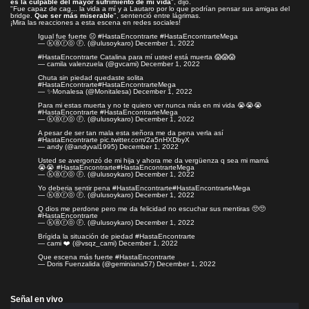
es la culpable del mayor sufrimiento de mi vida
", dijo.
"Fue capaz de cag... la vida a mí y a Lautaro por lo que podrían pensar sus amigas del
bridge.
Que ser más miserable
", sentenció entre lágrimas.
¡Mira las reacciones a esta escena en redes sociales!
Igual fue fuerte ☹️
#HastaEncontrarte
#HastaEncontrarteMega
— ⓚⓐⓡⓞ Ⓕ. (@ulusoykaro)
December 1, 2022
#HastaEncontrarte
Catalina para mí usted está muerta 😱😱😱
— camila valenzuela (@gvcami)
December 1, 2022
Chuta sin piedad quedaste solita
#HastaEncontrarte
#HastaEncontrarteMega
— ✨Monalesa (@Monitalesa)
December 1, 2022
Para mi estas muerta y no te quiero ver nunca más en mi vida 😭😭😭
#HastaEncontrarte
#HastaEncontrarteMega
— ⓚⓐⓡⓞ Ⓕ. (@ulusoykaro)
December 1, 2022
A pesar de ser tan mala esta señora me da pena verla así
#HastaEncontrarte
pic.twitter.com/2a5nHXDbyX
— andy (@andyval1995)
December 1, 2022
Usted se avergonzó de mi hija y ahora me da vergüenza q sea mi mamá
😭😭
#HastaEncontrarte
#HastaEncontrarteMega
— ⓚⓐⓡⓞ Ⓕ. (@ulusoykaro)
December 1, 2022
Yo deberia sentir pena
#HastaEncontrarte
#HastaEncontrarteMega
— ⓚⓐⓡⓞ Ⓕ. (@ulusoykaro)
December 1, 2022
Q dios me perdone pero me da felicidad no escuchar sus mentiras 🥺🥺
#HastaEncontrarte
— ⓚⓐⓡⓞ Ⓕ. (@ulusoykaro)
December 1, 2022
Brígida la situación de piedad
#HastaEncontrarte
— cami ❤️ (@vsqz_cami)
December 1, 2022
Que escena más fuerte
#HastaEncontrarte
— Doris Fuenzalida (@geminiana57)
December 1, 2022
Señal en vivo