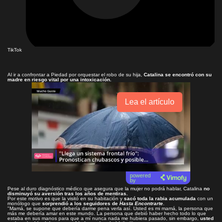
TikTok
Al ir a confrontar a Piedad por orquestar el robo de su hija,
Catalina se encontró con su
madre en riesgo vital por una intoxicación.
Lea el artículo
powered
by
Pese al duro diagnóstico médico que asegura que la mujer no podrá hablar, Catalina
no
disminuyó su aversión tras los años de mentiras.
Por este motivo es que la visitó en su habitación y
sacó toda la rabia acumulada
con un
monólogo que
sorprendió a los seguidores de
Hasta Encontrarte
.
"Mamá, se supone que debería darme pena verla así. Usted es mi mamá, la persona que
más me debería amar en este mundo. La persona que debió haber hecho todo lo que
estaba en sus manos para que a mí nunca nada me hubiera pasado, sin embargo,
usted