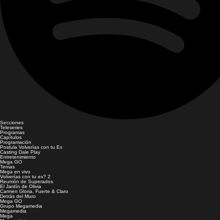
Secciones
Teleseries
Programas
Capítulos
Programación
Postula Volverías con tu Ex
Casting Dale Play
Entretenimiento
Mega GO
Temas
Mega en vivo
Volverías con tu ex? 2
Reunión de Superados
El Jardín de Olivia
Carmen Gloria, Fuerte & Claro
Detrás del Muro
Mega GO
Grupo Megamedia
Megamedia
Mega