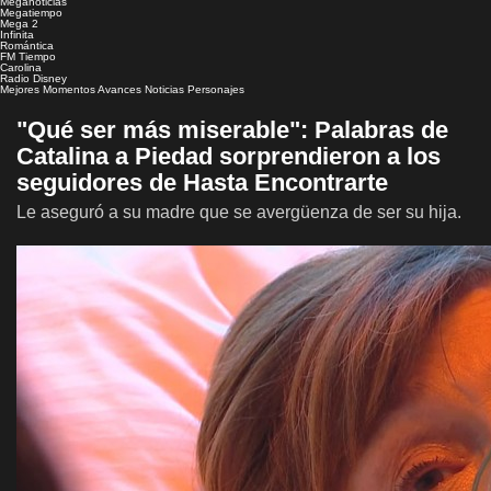
Meganoticias
Megatiempo
Mega 2
Infinita
Romántica
FM Tiempo
Carolina
Radio Disney
Mejores Momentos
Avances
Noticias
Personajes
"Qué ser más miserable": Palabras de
Catalina a Piedad sorprendieron a los
seguidores de Hasta Encontrarte
Le aseguró a su madre que se avergüenza de ser su hija.