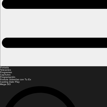
Portada
Teleseries
Programas
Capítulos
Programación
Postula Volverías con Tu Ex
Casting Dale Play
Mega GO