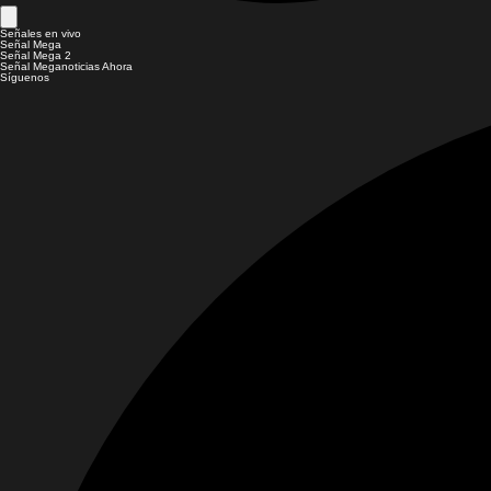
Señales en vivo
Señal Mega
Señal Mega 2
Señal Meganoticias Ahora
Síguenos