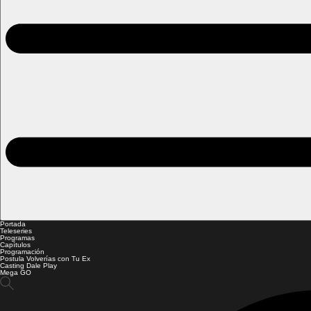
Portada
Teleseries
Programas
Capítulos
Programación
Postula Volverías con Tu Ex
Casting Dale Play
Mega GO