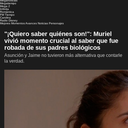
Meganoticias
Megatiempo
Mega 2
Infinita
Romántica
FM Tiempo
Carolina
Radio Disney
Mejores Momentos
Avances
Noticias
Personajes
"¡Quiero saber quiénes son!": Muriel
vivió momento crucial al saber que fue
robada de sus padres biológicos
Asunción y Jaime no tuvieron más alternativa que contarle
la verdad.