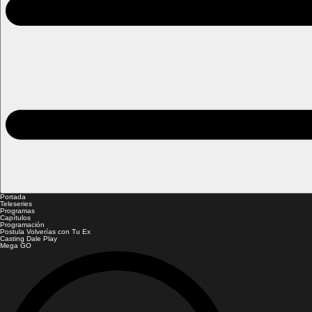
Portada
Teleseries
Programas
Capítulos
Programación
Postula Volverías con Tu Ex
Casting Dale Play
Mega GO