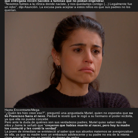
que entregaba recién nacidos a familias que no podían engendrar.
"Nosotros fuimos a la clínica donde naciste, y nos quedamos contigo (…) Legalmente fue
un robo", dijo Asunción. La excusa para aceptar a estos niños es que sus padres no los
querían.
Hasta Encontrarte/Mega
"¿Quién les hizo creer eso?", preguntó una angustiada Muriel, quien no esperaba que
su
tío Francisco fuera el nexo
. Piedad le reveló que le rogó a su hermano el poder recibirla,
ya que ella no puede concebir.
Pero ante la duda de quiénes son sus verdaderos padres, Muriel quiso saber más de
ellos y Jaime le señaló que "
creyeron que habías muerto al nacer, pero hoy tu madre
los contactó y les contó la verdad
".
La joven de inmediato se entristeció al saber que sus abuelos maternos se avergonzaban
de ella, ya que su madre tuvo un embarazo adolescente y su padre no era de la misma
clase social. Pero eso no impidió su deseo de verlos.