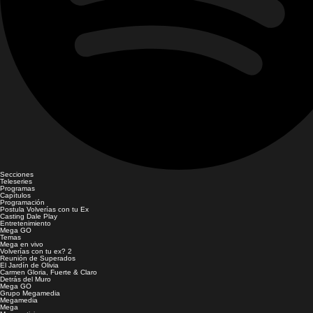
Secciones
Teleseries
Programas
Capítulos
Programación
Postula Volverías con tu Ex
Casting Dale Play
Entretenimiento
Mega GO
Temas
Mega en vivo
Volverías con tu ex? 2
Reunión de Superados
El Jardín de Olivia
Carmen Gloria, Fuerte & Claro
Detrás del Muro
Mega GO
Grupo Megamedia
Megamedia
Mega