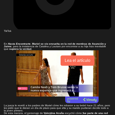
TikTok
En
Hasta Encontrarte
,
Muriel se vio envuelta en la red de mentiras de Asunción y
Jaime
, pero la insistencia de Catalina y Lautaro por encontrar a su hija hizo inevitable
que
supiera la verdad.
Lea el artículo
powered
by
La jueza le reveló a los padres de Muriel cómo les robaron a su bebé hace 21 años, pero
les pidió que le dieran un día de plazo para que ella y su marido pudieran decirle todo a
la joven primero.
De esta manera, el personaje de
Valentina Acuña
escuchó cómo
fue parte de una red