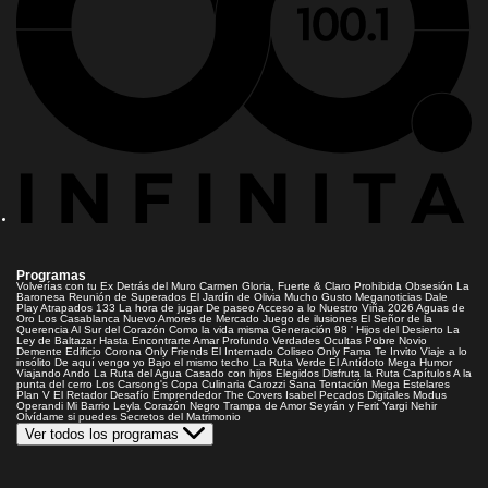
Programas
Volverías con tu Ex
Detrás del Muro
Carmen Gloria, Fuerte & Claro
Prohibida Obsesión
La
Baronesa
Reunión de Superados
El Jardín de Olivia
Mucho Gusto
Meganoticias
Dale
Play
Atrapados 133
La hora de jugar
De paseo
Acceso a lo Nuestro
Viña 2026
Aguas de
Oro
Los Casablanca
Nuevo Amores de Mercado
Juego de ilusiones
El Señor de la
Querencia
Al Sur del Corazón
Como la vida misma
Generación 98 '
Hijos del Desierto
La
Ley de Baltazar
Hasta Encontrarte
Amar Profundo
Verdades Ocultas
Pobre Novio
Demente
Edificio Corona
Only Friends
El Internado
Coliseo
Only Fama
Te Invito
Viaje a lo
insólito
De aquí vengo yo
Bajo el mismo techo
La Ruta Verde
El Antídoto
Mega Humor
Viajando Ando
La Ruta del Agua
Casado con hijos
Elegidos
Disfruta la Ruta
Capítulos
A la
punta del cerro
Los Carsong's
Copa Culinaria Carozzi
Sana Tentación
Mega Estelares
Plan V
El Retador
Desafío Emprendedor
The Covers
Isabel
Pecados Digitales
Modus
Operandi
Mi Barrio
Leyla
Corazón Negro
Trampa de Amor
Seyrán y Ferit
Yargi
Nehir
Olvídame si puedes
Secretos del Matrimonio
Ver todos los programas