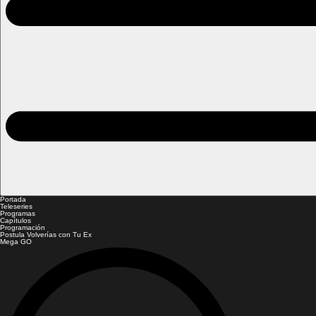
Portada
Teleseries
Programas
Capítulos
Programación
Postula Volverías con Tu Ex
Mega GO