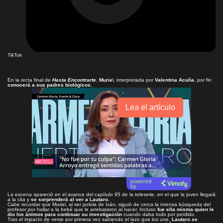
TikTok
En la recta final de
Hasta Encontrarte
,
Murie
l, interpretada por
Valentina Acuña
, por fin
conocerá a sus padres biológicos.
Lea el artículo
powered
by
La escena apareció en el avance del
capítulo 95 de la teleserie
, en el que la joven llegará
a la cita y
se sorprenderá al ver a Lautaro.
Cabe recordar que Muriel, al ser polola de Iván, siguió de cerca la intensa búsqueda del
profesor por hallar a la bebé que le arrebataron al nacer. Incluso
fue ella misma quien le
dio los ánimos para continuar su investigación
cuando daba todo por perdido.
Tras el impacto de verse por primera vez sabiendo el lazo que los une,
Lautaro se