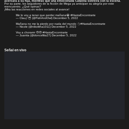
acercará a su hija, mientras que una emocionada Catalina sonreirá con la escena.
Por su parte, los seguidores de la ficción de Mega ya anticipan su alegría por este
reencuentro. ¿Qué opinas?
¡Mira las reacciones en redes sociales al avance!
Me lo voy a tener que perder mañana😭
#HastaEncontrarte
— Clau¡! 🦉 (@FishAndOwl)
December 5, 2022
Mañana no me la pierdo por nada del mundo :')
#HastaEncontrarte
— Nicole (@nikolitha1011)
December 5, 2022
Voy a chorarrrr 🥹🥹
#HastaEncontrarte
— Juanita (@doncellita27)
December 5, 2022
Señal en vivo