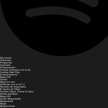
Secciones
Teleseries
Programas
Capítulos
Programación
Postula Volverías con tu Ex
Casting Dale Play
Entretenimiento
Mega GO
Temas
Mega en vivo
Volverías con tu ex? 2
Reunión de Superados
El Jardín de Olivia
Carmen Gloria, Fuerte & Claro
Detrás del Muro
Mega GO
Grupo Megamedia
Megamedia
Mega
Meganoticias