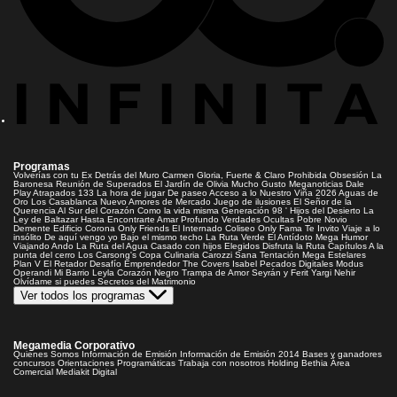
Programas
Volverías con tu Ex
Detrás del Muro
Carmen Gloria, Fuerte & Claro
Prohibida Obsesión
La
Baronesa
Reunión de Superados
El Jardín de Olivia
Mucho Gusto
Meganoticias
Dale
Play
Atrapados 133
La hora de jugar
De paseo
Acceso a lo Nuestro
Viña 2026
Aguas de
Oro
Los Casablanca
Nuevo Amores de Mercado
Juego de ilusiones
El Señor de la
Querencia
Al Sur del Corazón
Como la vida misma
Generación 98 '
Hijos del Desierto
La
Ley de Baltazar
Hasta Encontrarte
Amar Profundo
Verdades Ocultas
Pobre Novio
Demente
Edificio Corona
Only Friends
El Internado
Coliseo
Only Fama
Te Invito
Viaje a lo
insólito
De aquí vengo yo
Bajo el mismo techo
La Ruta Verde
El Antídoto
Mega Humor
Viajando Ando
La Ruta del Agua
Casado con hijos
Elegidos
Disfruta la Ruta
Capítulos
A la
punta del cerro
Los Carsong's
Copa Culinaria Carozzi
Sana Tentación
Mega Estelares
Plan V
El Retador
Desafío Emprendedor
The Covers
Isabel
Pecados Digitales
Modus
Operandi
Mi Barrio
Leyla
Corazón Negro
Trampa de Amor
Seyrán y Ferit
Yargi
Nehir
Olvídame si puedes
Secretos del Matrimonio
Ver todos los programas
Megamedia Corporativo
Quienes Somos
Información de Emisión
Información de Emisión 2014
Bases y ganadores
concursos
Orientaciones Programáticas
Trabaja con nosotros
Holding Bethia
Área
Comercial
Mediakit Digital