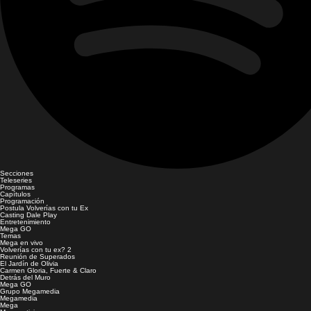
Secciones
Teleseries
Programas
Capítulos
Programación
Postula Volverías con tu Ex
Casting Dale Play
Entretenimiento
Mega GO
Temas
Mega en vivo
Volverías con tu ex? 2
Reunión de Superados
El Jardín de Olivia
Carmen Gloria, Fuerte & Claro
Detrás del Muro
Mega GO
Grupo Megamedia
Megamedia
Mega