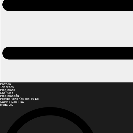
Portada
Teleseries
Programas
Capítulos
Programación
Postula Volverías con Tu Ex
Casting Dale Play
Mega GO