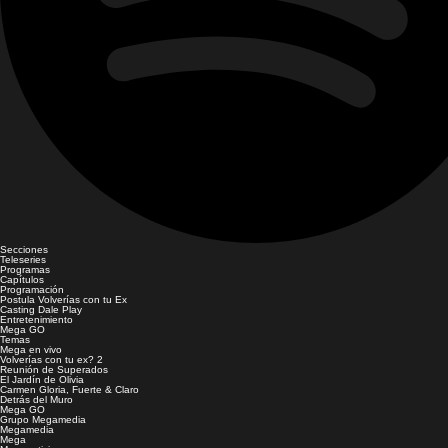
Secciones
Teleseries
Programas
Capítulos
Programación
Postula Volverías con tu Ex
Casting Dale Play
Entretenimiento
Mega GO
Temas
Mega en vivo
Volverías con tu ex? 2
Reunión de Superados
El Jardín de Olivia
Carmen Gloria, Fuerte & Claro
Detrás del Muro
Mega GO
Grupo Megamedia
Megamedia
Mega