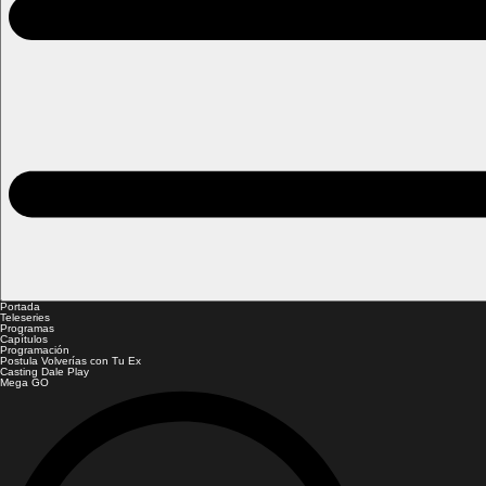
Portada
Teleseries
Programas
Capítulos
Programación
Postula Volverías con Tu Ex
Casting Dale Play
Mega GO