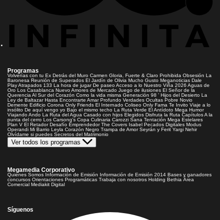
Programas
Volverías con tu Ex
Detrás del Muro
Carmen Gloria, Fuerte & Claro
Prohibida Obsesión
La
Baronesa
Reunión de Superados
El Jardín de Olivia
Mucho Gusto
Meganoticias
Dale
Play
Atrapados 133
La hora de jugar
De paseo
Acceso a lo Nuestro
Viña 2026
Aguas de
Oro
Los Casablanca
Nuevo Amores de Mercado
Juego de ilusiones
El Señor de la
Querencia
Al Sur del Corazón
Como la vida misma
Generación 98 '
Hijos del Desierto
La
Ley de Baltazar
Hasta Encontrarte
Amar Profundo
Verdades Ocultas
Pobre Novio
Demente
Edificio Corona
Only Friends
El Internado
Coliseo
Only Fama
Te Invito
Viaje a lo
insólito
De aquí vengo yo
Bajo el mismo techo
La Ruta Verde
El Antídoto
Mega Humor
Viajando Ando
La Ruta del Agua
Casado con hijos
Elegidos
Disfruta la Ruta
Capítulos
A la
punta del cerro
Los Carsong's
Copa Culinaria Carozzi
Sana Tentación
Mega Estelares
Plan V
El Retador
Desafío Emprendedor
The Covers
Isabel
Pecados Digitales
Modus
Operandi
Mi Barrio
Leyla
Corazón Negro
Trampa de Amor
Seyrán y Ferit
Yargi
Nehir
Olvídame si puedes
Secretos del Matrimonio
Ver todos los programas
Megamedia Corporativo
Quienes Somos
Información de Emisión
Información de Emisión 2014
Bases y ganadores
concursos
Orientaciones Programáticas
Trabaja con nosotros
Holding Bethia
Área
Comercial
Mediakit Digital
Síguenos