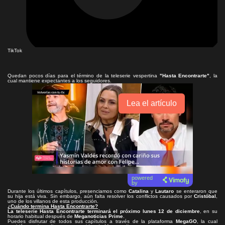
TikTok
Quedan pocos días para el término de la teleserie vespertina
"Hasta Encontrarte"
, la
cual mantiene expectantes a los seguidores.
Lea el artículo
powered
by
Durante los últimos capítulos, presenciamos como
Catalina
y
Lautaro
se enteraron que
su hija está viva. Sin embargo, aún falta resolver los conflictos causados por
Cristóbal
,
uno de los villanos de esta producción.
¿Cuándo termina Hasta Encontrarte?
La teleserie Hasta Encontrarte terminará el próximo lunes 12 de diciembre
, en su
horario habitual después de
Meganoticias Prime
.
Puedes disfrutar de todos sus capítulos a través de la plataforma
MegaGO
, la cual