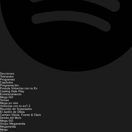
Secciones
Teleseries
Programas
Capítulos
Programación
Postula Volverías con tu Ex
Casting Dale Play
Entretenimiento
Mega GO
Temas
Mega en vivo
Volverías con tu ex? 2
Reunión de Superados
El Jardín de Olivia
Carmen Gloria, Fuerte & Claro
Detrás del Muro
Mega GO
Grupo Megamedia
Megamedia
Mega