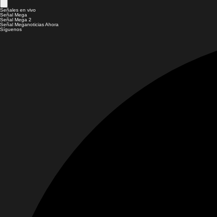
Señales en vivo
Señal Mega
Señal Mega 2
Señal Meganoticias Ahora
Síguenos