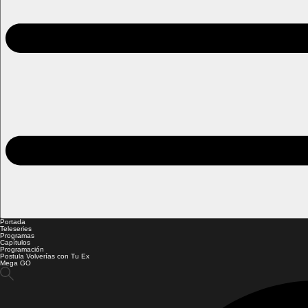
Portada
Teleseries
Programas
Capítulos
Programación
Postula Volverías con Tu Ex
Mega GO