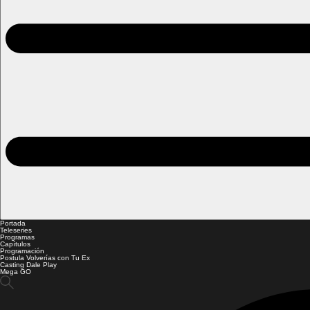
Portada
Teleseries
Programas
Capítulos
Programación
Postula Volverías con Tu Ex
Casting Dale Play
Mega GO