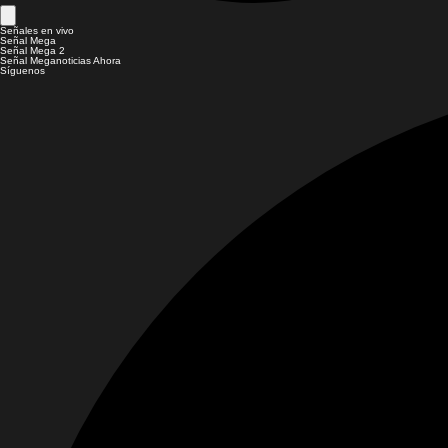
Señales en vivo
Señal Mega
Señal Mega 2
Señal Meganoticias Ahora
Síguenos