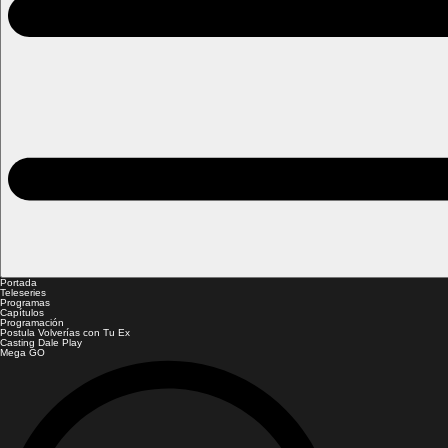
Portada
Teleseries
Programas
Capítulos
Programación
Postula Volverías con Tu Ex
Casting Dale Play
Mega GO