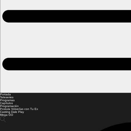
Portada
Teleseries
Programas
Capítulos
Programación
Postula Volverías con Tu Ex
Casting Dale Play
Mega GO