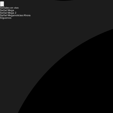
Señales en vivo
Señal Mega
Señal Mega 2
Señal Meganoticias Ahora
Síguenos