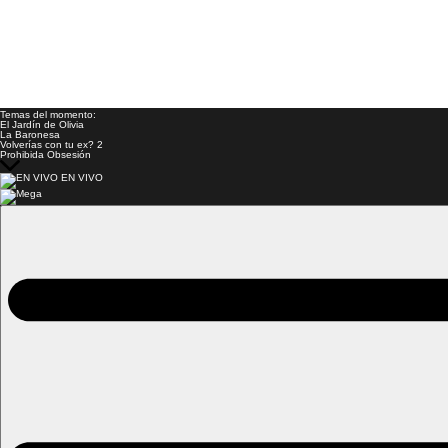
Temas del momento:
El Jardín de Olivia
La Baronesa
Volverías con tu ex? 2
Prohibida Obsesión
EN VIVO