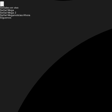
Señales en vivo
Señal Mega
Señal Mega 2
Señal Meganoticias Ahora
Síguenos