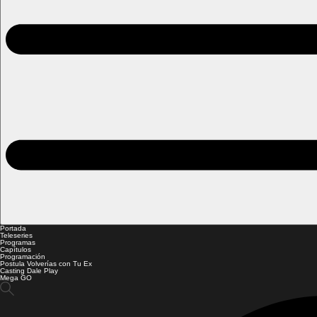
Portada
Teleseries
Programas
Capítulos
Programación
Postula Volverías con Tu Ex
Casting Dale Play
Mega GO