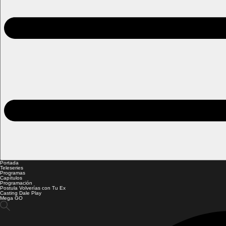
Portada
Teleseries
Programas
Capítulos
Programación
Postula Volverías con Tu Ex
Casting Dale Play
Mega GO