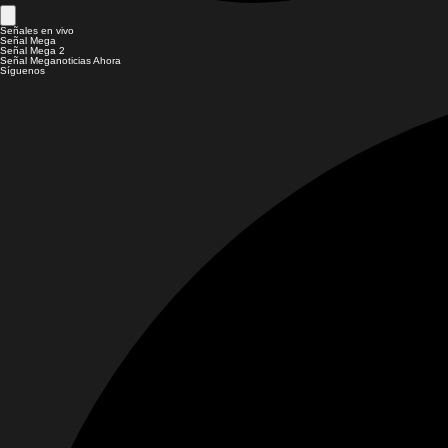
Señales en vivo
Señal Mega
Señal Mega 2
Señal Meganoticias Ahora
Síguenos