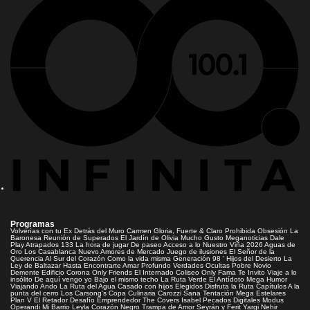
Programas
Volverías con tu Ex
Detrás del Muro
Carmen Gloria, Fuerte & Claro
Prohibida Obsesión
La
Baronesa
Reunión de Superados
El Jardín de Olivia
Mucho Gusto
Meganoticias
Dale
Play
Atrapados 133
La hora de jugar
De paseo
Acceso a lo Nuestro
Viña 2026
Aguas de
Oro
Los Casablanca
Nuevo Amores de Mercado
Juego de ilusiones
El Señor de la
Querencia
Al Sur del Corazón
Como la vida misma
Generación 98 '
Hijos del Desierto
La
Ley de Baltazar
Hasta Encontrarte
Amar Profundo
Verdades Ocultas
Pobre Novio
Demente
Edificio Corona
Only Friends
El Internado
Coliseo
Only Fama
Te Invito
Viaje a lo
insólito
De aquí vengo yo
Bajo el mismo techo
La Ruta Verde
El Antídoto
Mega Humor
Viajando Ando
La Ruta del Agua
Casado con hijos
Elegidos
Disfruta la Ruta
Capítulos
A la
punta del cerro
Los Carsong's
Copa Culinaria Carozzi
Sana Tentación
Mega Estelares
Plan V
El Retador
Desafío Emprendedor
The Covers
Isabel
Pecados Digitales
Modus
Operandi
Mi Barrio
Leyla
Corazón Negro
Trampa de Amor
Seyrán y Ferit
Yargi
Nehir