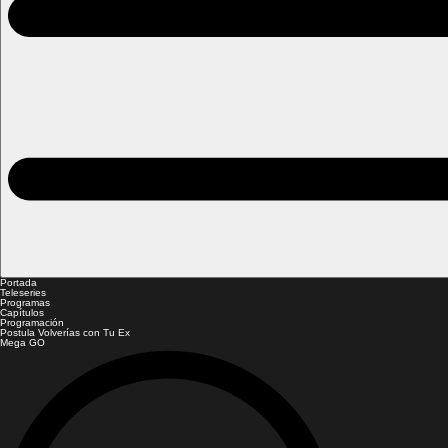
Portada
Teleseries
Programas
Capítulos
Programación
Postula Volverías con Tu Ex
Mega GO