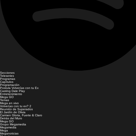
Secciones
Teleseries
Programas
Capítulos
Programación
Postula Volverías con tu Ex
Casting Dale Play
Entretenimiento
Mega GO
Temas
Mega en vivo
Volverías con tu ex? 2
Reunión de Superados
El Jardín de Olivia
Carmen Gloria, Fuerte & Claro
Detrás del Muro
Mega GO
Grupo Megamedia
Megamedia
Mega
Meganoticias