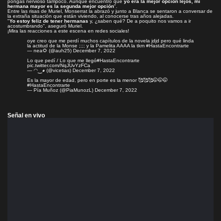
pongas nervioso tampoco. Aunque encuentro que
yo era la mejor opción lejos, mi
hermana mayor es la segunda mejor opción
".
Entre las risas de Muriel, Monserrat la abrazó y junto a Blanca se sentaron a conversar de
la extraña situación que están viviendo, al conocerse tras años alejadas.
"
Yo estoy feliz de tener hermanas
y, ¿saben qué? De a poquito nos vamos a ir
acostumbrando", aseguró Muriel.
¡Mira las reacciones a este escena en redes sociales!
oye creo que me perdí muchos capítulos de la novela jdjd pero qué linda
la actitud de la Monse ;;;; y la Pamelita AAAA la tkm
#HastaEncontrarte
— nea🌻 (@auh25)
December 7, 2022
Lo que pedí / Lo que me llegó
#HastaEncontrarte
pic.twitter.com/NqJUvYzFCa
— ◠⁠‿⁠◕ (@vicetias)
December 7, 2022
Es la mayor de edad, pero en porte es la menor 🥰🥰🥰🤭🤭🤭
#HastaEncontrarte
— Pía Muñoz (@PiaMunozL)
December 7, 2022
Señal en vivo