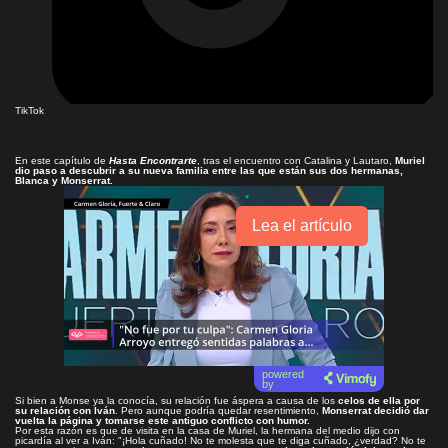
TikTok
En este capítulo de
Hasta Encontrarte
, tras el encuentro con Catalina y Lautaro,
Muriel
dio paso a descubrir a su nueva familia entre las que están sus dos hermanas,
Blanca y Monserrat.
Lea el artículo
powered
by
Si bien a Monse ya la conocía, su relación fue áspera a causa de los
celos de ella por
su relación con Iván
. Pero aunque podría quedar resentimiento,
Monserrat decidió dar
vuelta la página y tomarse este antiguo conflicto con humor.
Por esta razón es que de visita en la casa de Muriel, la hermana del medio dijo con
picardía al ver a Iván: "¡Hola cuñado! No te molesta que te diga cuñado, ¿verdad? No te