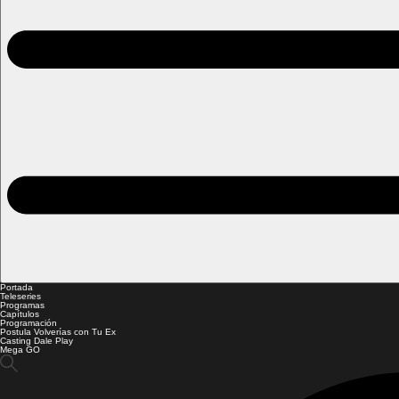
Portada
Teleseries
Programas
Capítulos
Programación
Postula Volverías con Tu Ex
Casting Dale Play
Mega GO