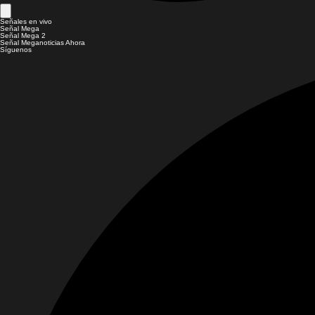
Señales en vivo
Señal Mega
Señal Mega 2
Señal Meganoticias Ahora
Síguenos