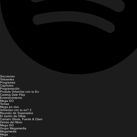
Secciones
Teleseries
Programas
Capítulos
Programación
Postula Volverías con tu Ex
Casting Dale Play
Entretenimiento
Mega GO
Temas
Mega en vivo
Volverías con tu ex? 2
Reunión de Superados
El Jardín de Olivia
Carmen Gloria, Fuerte & Claro
Detrás del Muro
Mega GO
Grupo Megamedia
Megamedia
Mega