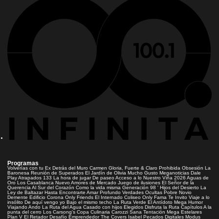
Programas
Volverías con tu Ex
Detrás del Muro
Carmen Gloria, Fuerte & Claro
Prohibida Obsesión
La
Baronesa
Reunión de Superados
El Jardín de Olivia
Mucho Gusto
Meganoticias
Dale
Play
Atrapados 133
La hora de jugar
De paseo
Acceso a lo Nuestro
Viña 2026
Aguas de
Oro
Los Casablanca
Nuevo Amores de Mercado
Juego de ilusiones
El Señor de la
Querencia
Al Sur del Corazón
Como la vida misma
Generación 98 '
Hijos del Desierto
La
Ley de Baltazar
Hasta Encontrarte
Amar Profundo
Verdades Ocultas
Pobre Novio
Demente
Edificio Corona
Only Friends
El Internado
Coliseo
Only Fama
Te Invito
Viaje a lo
insólito
De aquí vengo yo
Bajo el mismo techo
La Ruta Verde
El Antídoto
Mega Humor
Viajando Ando
La Ruta del Agua
Casado con hijos
Elegidos
Disfruta la Ruta
Capítulos
A la
punta del cerro
Los Carsong's
Copa Culinaria Carozzi
Sana Tentación
Mega Estelares
Plan V
El Retador
Desafío Emprendedor
The Covers
Isabel
Pecados Digitales
Modus