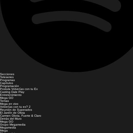
Secciones
Teleseries
Programas
Capítulos
Programación
Postula Volverías con tu Ex
Casting Dale Play
Entretenimiento
Mega GO
Temas
Mega en vivo
Volverías con tu ex? 2
Reunión de Superados
El Jardín de Olivia
Carmen Gloria, Fuerte & Claro
Detrás del Muro
Mega GO
Grupo Megamedia
Megamedia
Mega