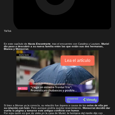
TikTok
En este capítulo de
Hasta Encontrarte
, tras el encuentro con Catalina y Lautaro,
Muriel
dio paso a descubrir a su nueva familia entre las que están sus dos hermanas,
Blanca y Monserrat.
Lea el artículo
powered
by
Si bien a Monse ya la conocía, su relación fue áspera a causa de los
celos de ella por
su relación con Iván
. Pero aunque podría quedar resentimiento,
Monserrat decidió dar
vuelta la página y tomarse este antiguo conflicto con humor.
Por esta razón es que de visita en la casa de Muriel, la hermana del medio dijo con