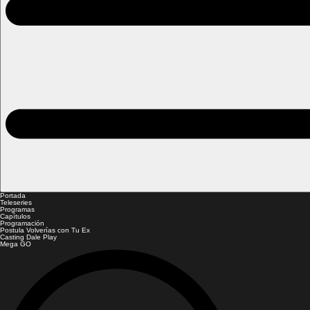
Portada
Teleseries
Programas
Capítulos
Programación
Postula Volverías con Tu Ex
Casting Dale Play
Mega GO