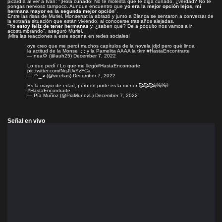
picardía al ver a Iván: "¡Hola cuñado! No te molesta que te diga cuñado, ¿verdad? No te
pongas nervioso tampoco. Aunque encuentro que
yo era la mejor opción lejos, mi
hermana mayor es la segunda mejor opción
".
Entre las risas de Muriel, Monserrat la abrazó y junto a Blanca se sentaron a conversar de
la extraña situación que están viviendo, al conocerse tras años alejadas.
"
Yo estoy feliz de tener hermanas
y, ¿saben qué? De a poquito nos vamos a ir
acostumbrando", aseguró Muriel.
¡Mira las reacciones a este escena en redes sociales!
oye creo que me perdí muchos capítulos de la novela jdjd pero qué linda
la actitud de la Monse ;;;; y la Pamelita AAAA la tkm
#HastaEncontrarte
— nea🌻 (@auh25)
December 7, 2022
Lo que pedí / Lo que me llegó
#HastaEncontrarte
pic.twitter.com/NqJUvYzFCa
— ◠⁠‿⁠◕ (@vicetias)
December 7, 2022
Es la mayor de edad, pero en porte es la menor 🥰🥰🥰🤭🤭🤭
#HastaEncontrarte
— Pía Muñoz (@PiaMunozL)
December 7, 2022
Señal en vivo