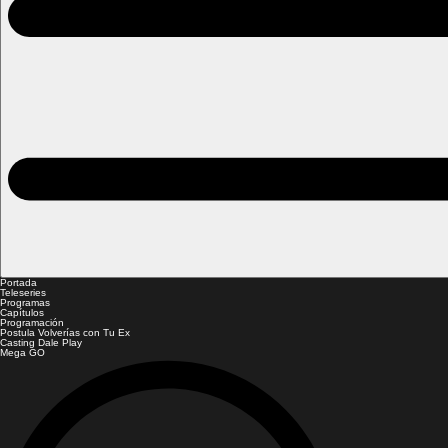
Portada
Teleseries
Programas
Capítulos
Programación
Postula Volverías con Tu Ex
Casting Dale Play
Mega GO