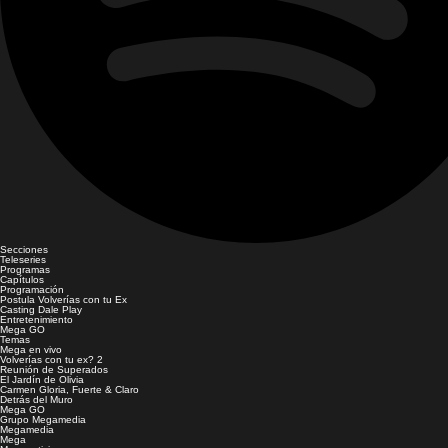
Secciones
Teleseries
Programas
Capítulos
Programación
Postula Volverías con tu Ex
Casting Dale Play
Entretenimiento
Mega GO
Temas
Mega en vivo
Volverías con tu ex? 2
Reunión de Superados
El Jardín de Olivia
Carmen Gloria, Fuerte & Claro
Detrás del Muro
Mega GO
Grupo Megamedia
Megamedia
Mega