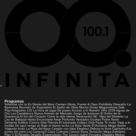
Programas
Volverías con tu Ex
Detrás del Muro
Carmen Gloria, Fuerte & Claro
Prohibida Obsesión
La
Baronesa
Reunión de Superados
El Jardín de Olivia
Mucho Gusto
Meganoticias
Dale
Play
Atrapados 133
La hora de jugar
De paseo
Acceso a lo Nuestro
Viña 2026
Aguas de
Oro
Los Casablanca
Nuevo Amores de Mercado
Juego de ilusiones
El Señor de la
Querencia
Al Sur del Corazón
Como la vida misma
Generación 98 '
Hijos del Desierto
La
Ley de Baltazar
Hasta Encontrarte
Amar Profundo
Verdades Ocultas
Pobre Novio
Demente
Edificio Corona
Only Friends
El Internado
Coliseo
Only Fama
Te Invito
Viaje a lo
insólito
De aquí vengo yo
Bajo el mismo techo
La Ruta Verde
El Antídoto
Mega Humor
Viajando Ando
La Ruta del Agua
Casado con hijos
Elegidos
Disfruta la Ruta
Capítulos
A la
punta del cerro
Los Carsong's
Copa Culinaria Carozzi
Sana Tentación
Mega Estelares
Plan V
El Retador
Desafío Emprendedor
The Covers
Isabel
Pecados Digitales
Modus