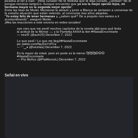
picardía al ver a Iván: "¡Hola cuñado! No te molesta que te diga cuñado, ¿verdad? No te
pongas nervioso tampoco. Aunque encuentro que
yo era la mejor opción lejos, mi
hermana mayor es la segunda mejor opción
".
Entre las risas de Muriel, Monserrat la abrazó y junto a Blanca se sentaron a conversar de
la extraña situación que están viviendo, al conocerse tras años alejadas.
"
Yo estoy feliz de tener hermanas
y, ¿saben qué? De a poquito nos vamos a ir
acostumbrando", aseguró Muriel.
¡Mira las reacciones a este escena en redes sociales!
oye creo que me perdí muchos capítulos de la novela jdjd pero qué linda
la actitud de la Monse ;;;; y la Pamelita AAAA la tkm
#HastaEncontrarte
— nea🌻 (@auh25)
December 7, 2022
Lo que pedí / Lo que me llegó
#HastaEncontrarte
pic.twitter.com/NqJUvYzFCa
— ◠⁠‿⁠◕ (@vicetias)
December 7, 2022
Es la mayor de edad, pero en porte es la menor 🥰🥰🥰🤭🤭🤭
#HastaEncontrarte
— Pía Muñoz (@PiaMunozL)
December 7, 2022
Señal en vivo