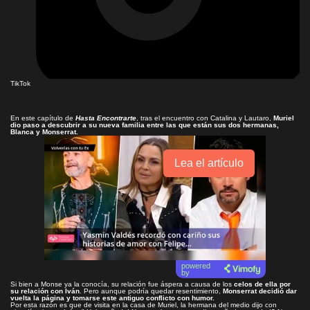
TikTok
En este capítulo de
Hasta Encontrarte
, tras el encuentro con Catalina y Lautaro,
Muriel
dio paso a descubrir a su nueva familia entre las que están sus dos hermanas,
Blanca y Monserrat.
Lea el artículo
powered
by
Si bien a Monse ya la conocía, su relación fue áspera a causa de los
celos de ella por
su relación con Iván
. Pero aunque podría quedar resentimiento,
Monserrat decidió dar
vuelta la página y tomarse este antiguo conflicto con humor.
Por esta razón es que de visita en la casa de Muriel, la hermana del medio dijo con