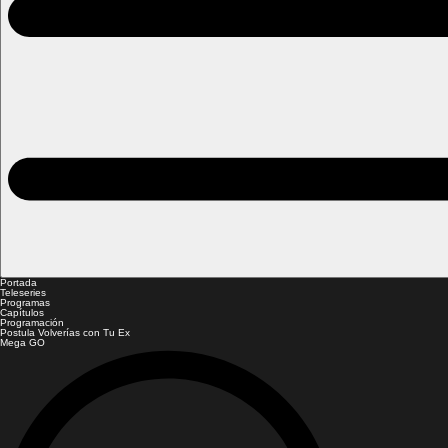
Portada
Teleseries
Programas
Capítulos
Programación
Postula Volverías con Tu Ex
Mega GO