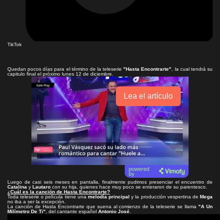
TikTok
Quedan pocos días para el término de la teleserie
"Hasta Encontrarte"
, la cual tendrá su
capitulo final el próximo lunes 12 de diciembre.
Lea el artículo
powered
by
Luego de casi seis meses en pantalla, finalmente pudimos presenciar el encuentro de
Catalina
y
Lautaro
con su hija, quienes hace muy poco se enteraron de su parentesco.
¿Cuál es la canción de Hasta Encontrarte?
Toda teleserie o película tiene una
melodía principal
y la producción vespertina de
Mega
no iba a ser la excepción.
La canción de Hasta Encontrarte que suena al comienzo de la teleserie se llama
"A Un
Milímetro De Ti"
, del cantante español
Antonio José
.