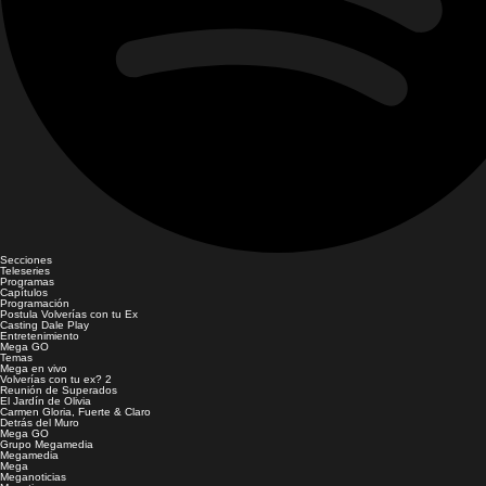
Secciones
Teleseries
Programas
Capítulos
Programación
Postula Volverías con tu Ex
Casting Dale Play
Entretenimiento
Mega GO
Temas
Mega en vivo
Volverías con tu ex? 2
Reunión de Superados
El Jardín de Olivia
Carmen Gloria, Fuerte & Claro
Detrás del Muro
Mega GO
Grupo Megamedia
Megamedia
Mega
Meganoticias