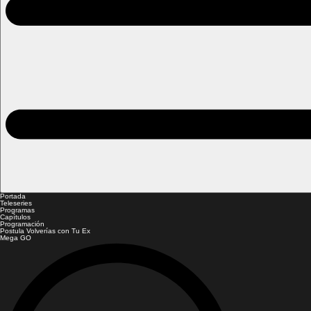
Portada
Teleseries
Programas
Capítulos
Programación
Postula Volverías con Tu Ex
Mega GO