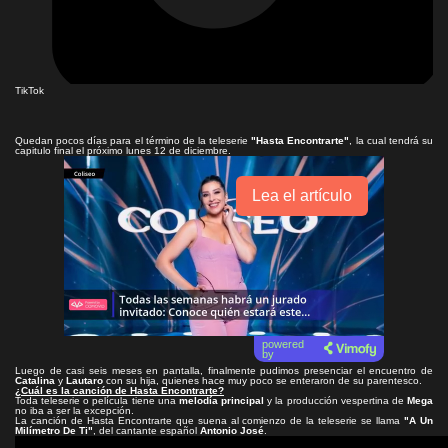
TikTok
Quedan pocos días para el término de la teleserie
"Hasta Encontrarte"
, la cual tendrá su
capitulo final el próximo lunes 12 de diciembre.
Lea el artículo
powered
by
Luego de casi seis meses en pantalla, finalmente pudimos presenciar el encuentro de
Catalina
y
Lautaro
con su hija, quienes hace muy poco se enteraron de su parentesco.
¿Cuál es la canción de Hasta Encontrarte?
Toda teleserie o película tiene una
melodía principal
y la producción vespertina de
Mega
no iba a ser la excepción.
La canción de Hasta Encontrarte que suena al comienzo de la teleserie se llama
"A Un
Milímetro De Ti"
, del cantante español
Antonio José
.