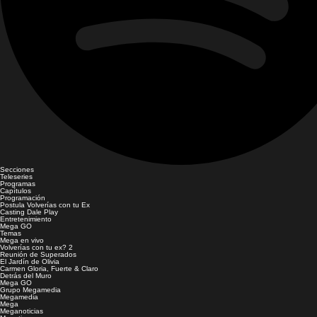
Secciones
Teleseries
Programas
Capítulos
Programación
Postula Volverías con tu Ex
Casting Dale Play
Entretenimiento
Mega GO
Temas
Mega en vivo
Volverías con tu ex? 2
Reunión de Superados
El Jardín de Olivia
Carmen Gloria, Fuerte & Claro
Detrás del Muro
Mega GO
Grupo Megamedia
Megamedia
Mega
Meganoticias