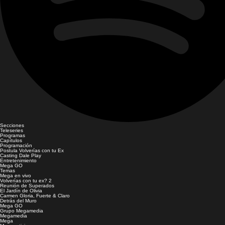
Secciones
Teleseries
Programas
Capítulos
Programación
Postula Volverías con tu Ex
Casting Dale Play
Entretenimiento
Mega GO
Temas
Mega en vivo
Volverías con tu ex? 2
Reunión de Superados
El Jardín de Olivia
Carmen Gloria, Fuerte & Claro
Detrás del Muro
Mega GO
Grupo Megamedia
Megamedia
Mega