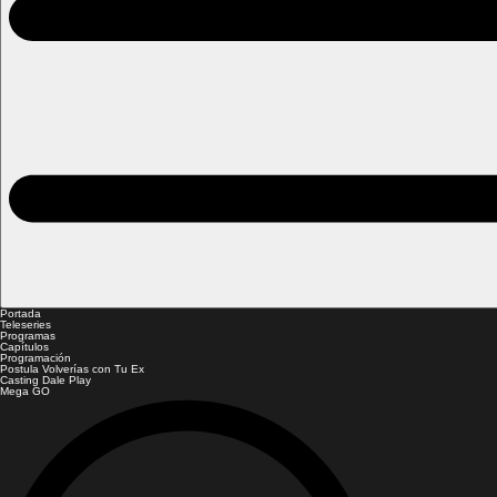
Portada
Teleseries
Programas
Capítulos
Programación
Postula Volverías con Tu Ex
Casting Dale Play
Mega GO