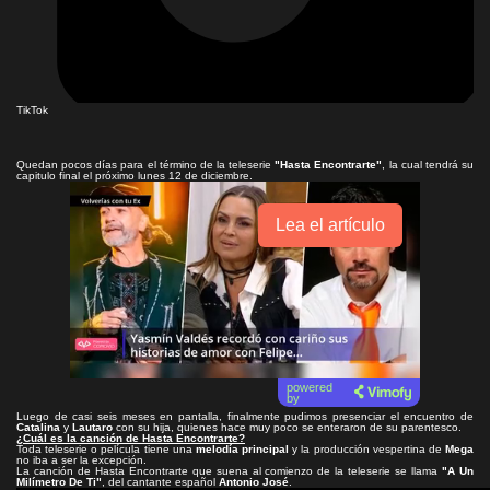
TikTok
Quedan pocos días para el término de la teleserie
"Hasta Encontrarte"
, la cual tendrá su
capitulo final el próximo lunes 12 de diciembre.
Lea el artículo
powered
by
Luego de casi seis meses en pantalla, finalmente pudimos presenciar el encuentro de
Catalina
y
Lautaro
con su hija, quienes hace muy poco se enteraron de su parentesco.
¿Cuál es la canción de Hasta Encontrarte?
Toda teleserie o película tiene una
melodía principal
y la producción vespertina de
Mega
no iba a ser la excepción.
La canción de Hasta Encontrarte que suena al comienzo de la teleserie se llama
"A Un
Milímetro De Ti"
, del cantante español
Antonio José
.