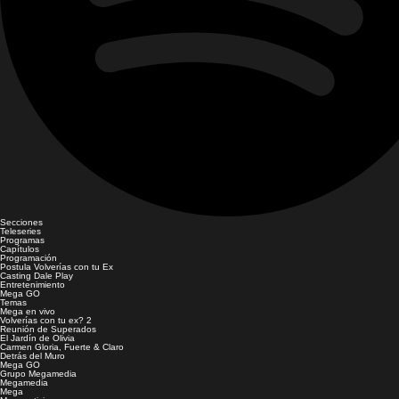
Secciones
Teleseries
Programas
Capítulos
Programación
Postula Volverías con tu Ex
Casting Dale Play
Entretenimiento
Mega GO
Temas
Mega en vivo
Volverías con tu ex? 2
Reunión de Superados
El Jardín de Olivia
Carmen Gloria, Fuerte & Claro
Detrás del Muro
Mega GO
Grupo Megamedia
Megamedia
Mega