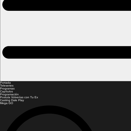
Portada
Teleseries
Programas
Capítulos
Programación
Postula Volverías con Tu Ex
Casting Dale Play
Mega GO