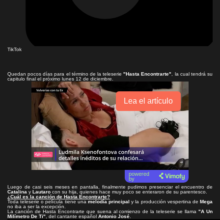
TikTok
Quedan pocos días para el término de la teleserie
"Hasta Encontrarte"
, la cual tendrá su
capitulo final el próximo lunes 12 de diciembre.
Lea el artículo
powered
by
Luego de casi seis meses en pantalla, finalmente pudimos presenciar el encuentro de
Catalina
y
Lautaro
con su hija, quienes hace muy poco se enteraron de su parentesco.
¿Cuál es la canción de Hasta Encontrarte?
Toda teleserie o película tiene una
melodía principal
y la producción vespertina de
Mega
no iba a ser la excepción.
La canción de Hasta Encontrarte que suena al comienzo de la teleserie se llama
"A Un
Milímetro De Ti"
, del cantante español
Antonio José
.