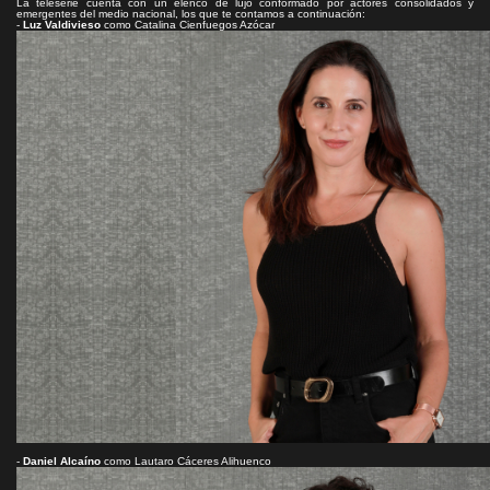
La teleserie cuenta con un elenco de lujo conformado por actores consolidados y
emergentes del medio nacional, los que te contamos a continuación:
-
Luz Valdivieso
como Catalina Cienfuegos Azócar
-
Daniel Alcaíno
como Lautaro Cáceres Alihuenco