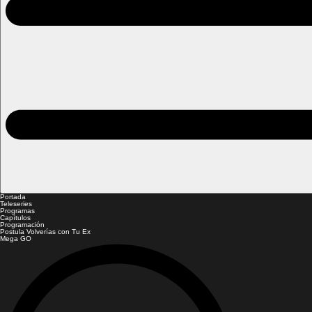
Portada
Teleseries
Programas
Capítulos
Programación
Postula Volverías con Tu Ex
Mega GO