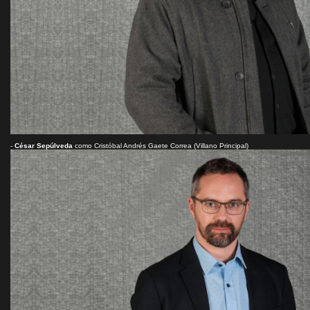
-
César Sepúlveda
como Cristóbal Andrés Gaete Correa (Villano Principal)