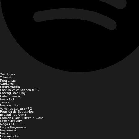
Secciones
Teleseries
Programas
Capítulos
Programación
Postula Volverías con tu Ex
Casting Dale Play
Entretenimiento
Mega GO
Temas
Mega en vivo
Volverías con tu ex? 2
Reunión de Superados
El Jardín de Olivia
Carmen Gloria, Fuerte & Claro
Detrás del Muro
Mega GO
Grupo Megamedia
Megamedia
Mega
Meganoticias