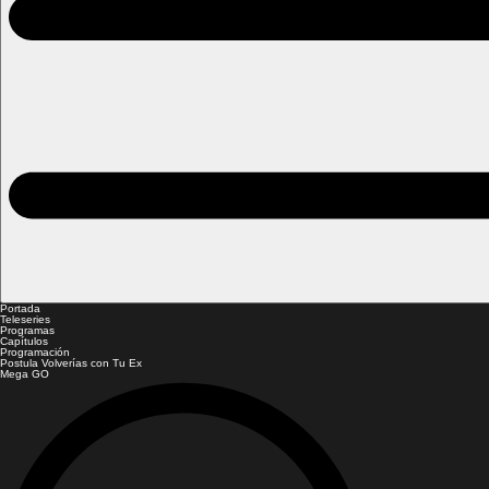
Portada
Teleseries
Programas
Capítulos
Programación
Postula Volverías con Tu Ex
Mega GO