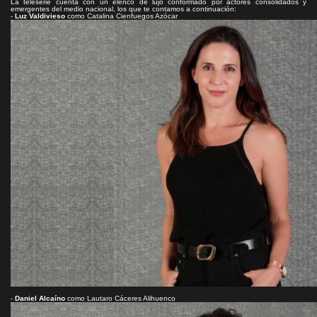
La teleserie cuenta con un elenco de lujo conformado por actores consolidados y
emergentes del medio nacional, los que te contamos a continuación:
-
Luz Valdivieso
como Catalina Cienfuegos Azócar
-
Daniel Alcaíno
como Lautaro Cáceres Alihuenco