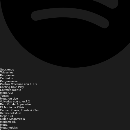
Secciones
Teleseries
Programas
Capítulos
Programación
Postula Volverías con tu Ex
Casting Dale Play
Entretenimiento
Mega GO
Temas
Mega en vivo
Volverías con tu ex? 2
Reunión de Superados
El Jardín de Olivia
Carmen Gloria, Fuerte & Claro
Detrás del Muro
Mega GO
Grupo Megamedia
Megamedia
Mega
Meganoticias