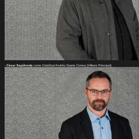
-
César Sepúlveda
como Cristóbal Andrés Gaete Correa (Villano Principal)