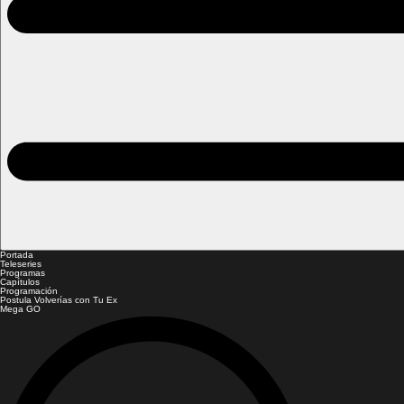
Portada
Teleseries
Programas
Capítulos
Programación
Postula Volverías con Tu Ex
Mega GO