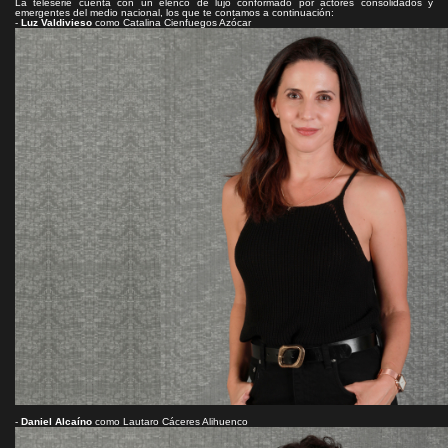
La teleserie cuenta con un elenco de lujo conformado por actores consolidados y
emergentes del medio nacional, los que te contamos a continuación:
-
Luz Valdivieso
como Catalina Cienfuegos Azócar
-
Daniel Alcaíno
como Lautaro Cáceres Alihuenco