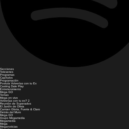
Secciones
Teleseries
Programas
Capítulos
Programación
Postula Volverías con tu Ex
Casting Dale Play
Entretenimiento
Mega GO
Temas
Mega en vivo
Volverías con tu ex? 2
Reunión de Superados
El Jardín de Olivia
Carmen Gloria, Fuerte & Claro
Detrás del Muro
Mega GO
Grupo Megamedia
Megamedia
Mega
Meganoticias