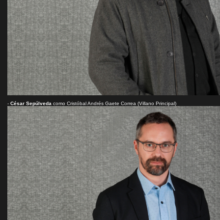
-
César Sepúlveda
como Cristóbal Andrés Gaete Correa (Villano Principal)