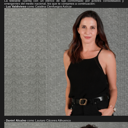
La teleserie cuenta con un elenco de lujo conformado por actores consolidados y
emergentes del medio nacional, los que te contamos a continuación:
-
Luz Valdivieso
como Catalina Cienfuegos Azócar
-
Daniel Alcaíno
como Lautaro Cáceres Alihuenco