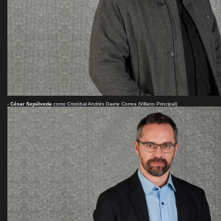
-
César Sepúlveda
como Cristóbal Andrés Gaete Correa (Villano Principal)