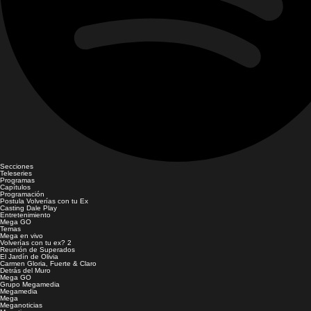
Secciones
Teleseries
Programas
Capítulos
Programación
Postula Volverías con tu Ex
Casting Dale Play
Entretenimiento
Mega GO
Temas
Mega en vivo
Volverías con tu ex? 2
Reunión de Superados
El Jardín de Olivia
Carmen Gloria, Fuerte & Claro
Detrás del Muro
Mega GO
Grupo Megamedia
Megamedia
Mega
Meganoticias