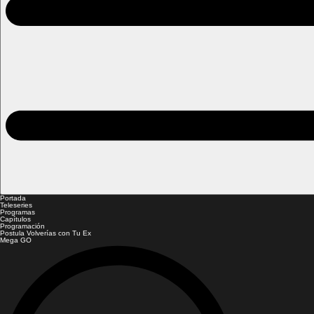
Portada
Teleseries
Programas
Capítulos
Programación
Postula Volverías con Tu Ex
Mega GO