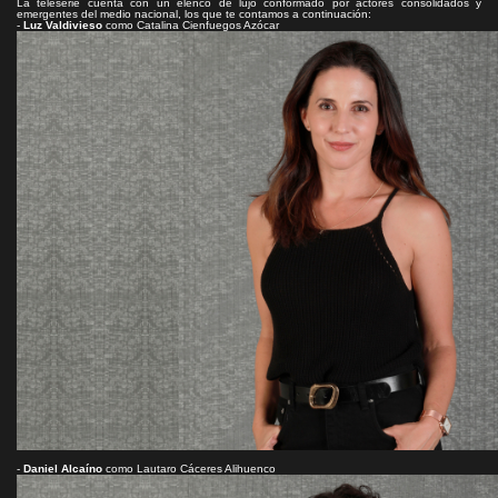
La teleserie cuenta con un elenco de lujo conformado por actores consolidados y
emergentes del medio nacional, los que te contamos a continuación:
-
Luz Valdivieso
como Catalina Cienfuegos Azócar
-
Daniel Alcaíno
como Lautaro Cáceres Alihuenco