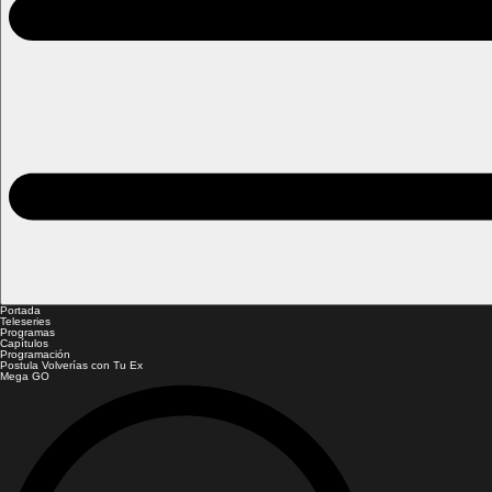
Portada
Teleseries
Programas
Capítulos
Programación
Postula Volverías con Tu Ex
Mega GO