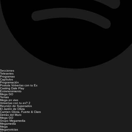
Secciones
Teleseries
Programas
Capítulos
Programación
Postula Volverías con tu Ex
Casting Dale Play
Entretenimiento
Mega GO
Temas
Mega en vivo
Volverías con tu ex? 2
Reunión de Superados
El Jardín de Olivia
Carmen Gloria, Fuerte & Claro
Detrás del Muro
Mega GO
Grupo Megamedia
Megamedia
Mega
Meganoticias