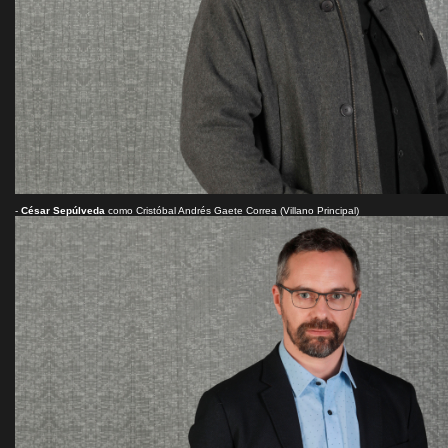
-
César Sepúlveda
como Cristóbal Andrés Gaete Correa (Villano Principal)