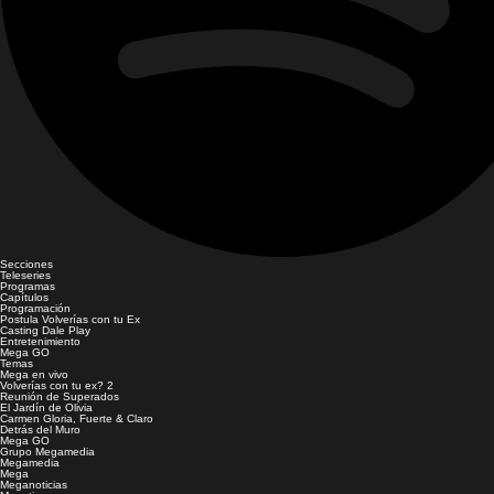
Secciones
Teleseries
Programas
Capítulos
Programación
Postula Volverías con tu Ex
Casting Dale Play
Entretenimiento
Mega GO
Temas
Mega en vivo
Volverías con tu ex? 2
Reunión de Superados
El Jardín de Olivia
Carmen Gloria, Fuerte & Claro
Detrás del Muro
Mega GO
Grupo Megamedia
Megamedia
Mega
Meganoticias