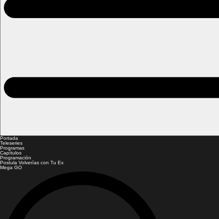
Portada
Teleseries
Programas
Capítulos
Programación
Postula Volverías con Tu Ex
Mega GO