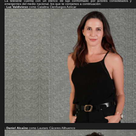
La teleserie cuenta con un elenco de lujo conformado por actores consolidados y
emergentes del medio nacional, los que te contamos a continuación:
-
Luz Valdivieso
como Catalina Cienfuegos Azócar
-
Daniel Alcaíno
como Lautaro Cáceres Alihuenco