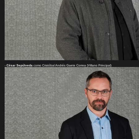
-
César Sepúlveda
como Cristóbal Andrés Gaete Correa (Villano Principal)