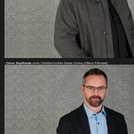
-
César Sepúlveda
como Cristóbal Andrés Gaete Correa (Villano Principal)