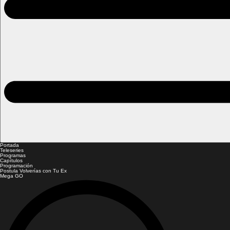
Portada
Teleseries
Programas
Capítulos
Programación
Postula Volverías con Tu Ex
Mega GO