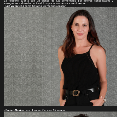
La teleserie cuenta con un elenco de lujo conformado por actores consolidados y
emergentes del medio nacional, los que te contamos a continuación:
-
Luz Valdivieso
como Catalina Cienfuegos Azócar
-
Daniel Alcaíno
como Lautaro Cáceres Alihuenco