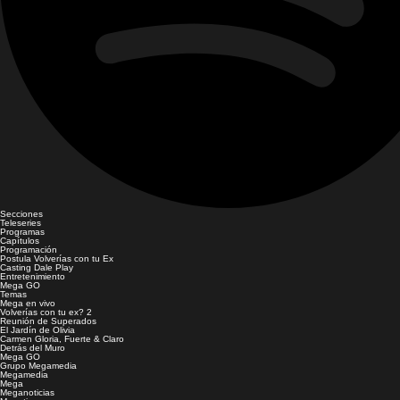
Secciones
Teleseries
Programas
Capítulos
Programación
Postula Volverías con tu Ex
Casting Dale Play
Entretenimiento
Mega GO
Temas
Mega en vivo
Volverías con tu ex? 2
Reunión de Superados
El Jardín de Olivia
Carmen Gloria, Fuerte & Claro
Detrás del Muro
Mega GO
Grupo Megamedia
Megamedia
Mega
Meganoticias