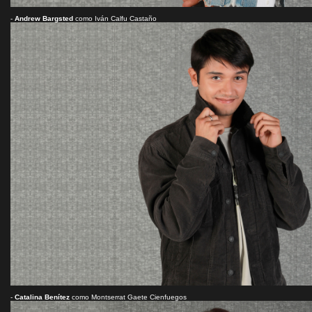
-
Andrew Bargsted
como Iván Calfu Castaño
-
Catalina Benítez
como Montserrat Gaete Cienfuegos