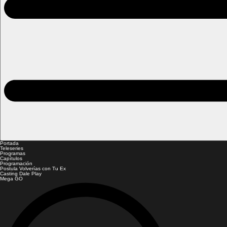
Portada
Teleseries
Programas
Capítulos
Programación
Postula Volverías con Tu Ex
Casting Dale Play
Mega GO