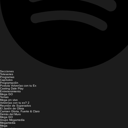
Secciones
Teleseries
Programas
Capítulos
Programación
Postula Volverías con tu Ex
Casting Dale Play
Entretenimiento
Mega GO
Temas
Mega en vivo
Volverías con tu ex? 2
Reunión de Superados
El Jardín de Olivia
Carmen Gloria, Fuerte & Claro
Detrás del Muro
Mega GO
Grupo Megamedia
Megamedia
Mega