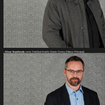
-
César Sepúlveda
como Cristóbal Andrés Gaete Correa (Villano Principal)