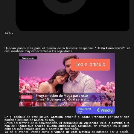
TikTok
Quedan pocos días para el término de la teleserie vespertina
"Hasta Encontrarte"
, el
cual mantiene muy expectantes a los seguidores.
Lea el artículo
powered
by
En el capítulo de este jueves,
Catalina
enfrentó al
padre Francisco
por haber sido
partícipe del robo de
Muriel
, su hija.
Antes del término de la conversación,
el personaje de Alejandro Trejo le advirtió a la
hija de Piedad que
tuviese mucho cuidado con Cristóbal
, sin embargo, no le pudo
entregar más detalles debido al secreto de confesión.
Ya en el avance, vemos como el
villano de esta historia
es buscado por la policía,