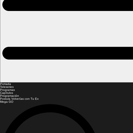
Portada
Teleseries
Programas
Capítulos
Programación
Postula Volverías con Tu Ex
Mega GO