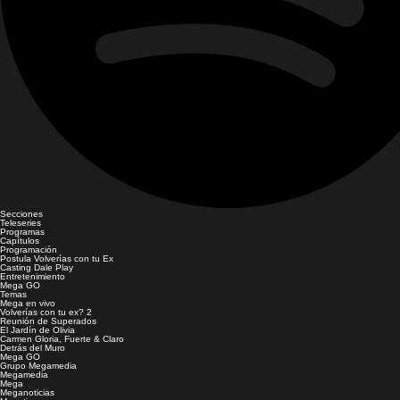
Secciones
Teleseries
Programas
Capítulos
Programación
Postula Volverías con tu Ex
Casting Dale Play
Entretenimiento
Mega GO
Temas
Mega en vivo
Volverías con tu ex? 2
Reunión de Superados
El Jardín de Olivia
Carmen Gloria, Fuerte & Claro
Detrás del Muro
Mega GO
Grupo Megamedia
Megamedia
Mega
Meganoticias