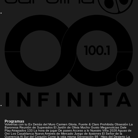
Programas
Volverías con tu Ex
Detrás del Muro
Carmen Gloria, Fuerte & Claro
Prohibida Obsesión
La
Baronesa
Reunión de Superados
El Jardín de Olivia
Mucho Gusto
Meganoticias
Dale
Play
Atrapados 133
La hora de jugar
De paseo
Acceso a lo Nuestro
Viña 2026
Aguas de
Oro
Los Casablanca
Nuevo Amores de Mercado
Juego de ilusiones
El Señor de la
Querencia
Al Sur del Corazón
Como la vida misma
Generación 98 '
Hijos del Desierto
La