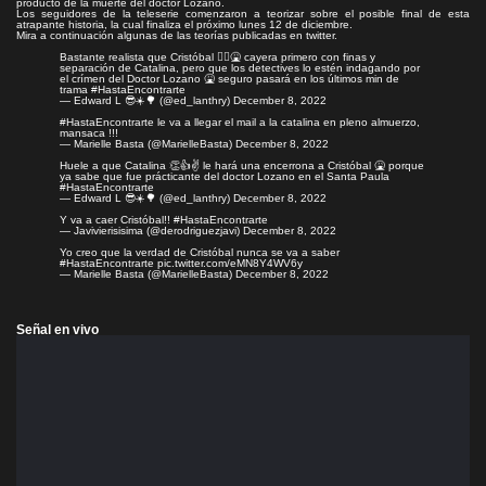
producto de la muerte del doctor Lozano.
Los seguidores de la teleserie comenzaron a teorizar sobre el posible final de esta
atrapante historia, la cual
finaliza el próximo lunes 12 de diciembre
.
Mira a continuación algunas de las teorías publicadas en twitter.
Bastante realista que Cristóbal 🤦‍♂️🤮 cayera primero con finas y
separación de Catalina, pero que los detectives lo estén indagando por
el crímen del Doctor Lozano 🤮 seguro pasará en los últimos min de
trama
#HastaEncontrarte
— Edward L 😎☀️🌳 (@ed_lanthry)
December 8, 2022
#HastaEncontrarte
le va a llegar el mail a la catalina en pleno almuerzo,
mansaca !!!
— Marielle Basta (@MarielleBasta)
December 8, 2022
Huele a que Catalina 👏👍✌️ le hará una encerrona a Cristóbal 🤮 porque
ya sabe que fue prácticante del doctor Lozano en el Santa Paula
#HastaEncontrarte
— Edward L 😎☀️🌳 (@ed_lanthry)
December 8, 2022
Y va a caer Cristóbal!!
#HastaEncontrarte
— Javivierisisima (@derodriguezjavi)
December 8, 2022
Yo creo que la verdad de Cristóbal nunca se va a saber
#HastaEncontrarte
pic.twitter.com/eMN8Y4WV6y
— Marielle Basta (@MarielleBasta)
December 8, 2022
Señal en vivo