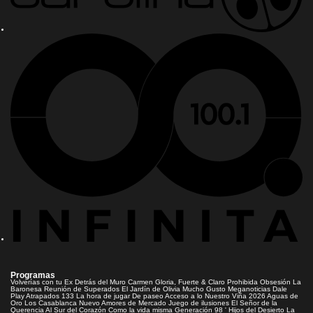
Programas
Volverías con tu Ex
Detrás del Muro
Carmen Gloria, Fuerte & Claro
Prohibida Obsesión
La
Baronesa
Reunión de Superados
El Jardín de Olivia
Mucho Gusto
Meganoticias
Dale
Play
Atrapados 133
La hora de jugar
De paseo
Acceso a lo Nuestro
Viña 2026
Aguas de
Oro
Los Casablanca
Nuevo Amores de Mercado
Juego de ilusiones
El Señor de la
Querencia
Al Sur del Corazón
Como la vida misma
Generación 98 '
Hijos del Desierto
La