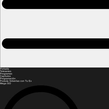
Portada
Teleseries
Programas
Capítulos
Programación
Postula Volverías con Tu Ex
Mega GO