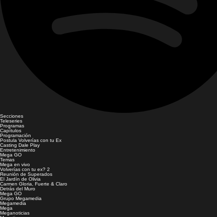
Secciones
Teleseries
Programas
Capítulos
Programación
Postula Volverías con tu Ex
Casting Dale Play
Entretenimiento
Mega GO
Temas
Mega en vivo
Volverías con tu ex? 2
Reunión de Superados
El Jardín de Olivia
Carmen Gloria, Fuerte & Claro
Detrás del Muro
Mega GO
Grupo Megamedia
Megamedia
Mega
Meganoticias