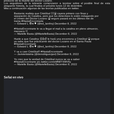
producto de la muerte del doctor Lozano.
Los seguidores de la teleserie comenzaron a teorizar sobre el posible final de esta
atrapante historia, la cual
finaliza el próximo lunes 12 de diciembre
.
Mira a continuación algunas de las teorías publicadas en twitter.
Bastante realista que Cristóbal 🤦‍♂️🤮 cayera primero con finas y
separación de Catalina, pero que los detectives lo estén indagando por
el crímen del Doctor Lozano 🤮 seguro pasará en los últimos min de
trama
#HastaEncontrarte
— Edward L 😎☀️🌳 (@ed_lanthry)
December 8, 2022
#HastaEncontrarte
le va a llegar el mail a la catalina en pleno almuerzo,
mansaca !!!
— Marielle Basta (@MarielleBasta)
December 8, 2022
Huele a que Catalina 👏👍✌️ le hará una encerrona a Cristóbal 🤮 porque
ya sabe que fue prácticante del doctor Lozano en el Santa Paula
#HastaEncontrarte
— Edward L 😎☀️🌳 (@ed_lanthry)
December 8, 2022
Y va a caer Cristóbal!!
#HastaEncontrarte
— Javivierisisima (@derodriguezjavi)
December 8, 2022
Yo creo que la verdad de Cristóbal nunca se va a saber
#HastaEncontrarte
pic.twitter.com/eMN8Y4WV6y
— Marielle Basta (@MarielleBasta)
December 8, 2022
Señal en vivo