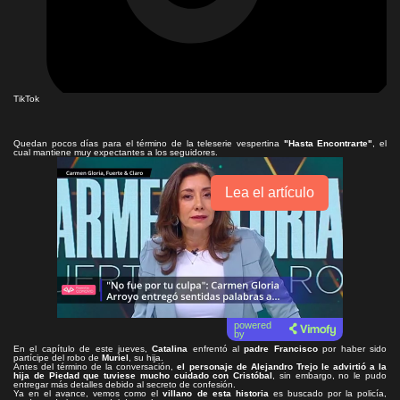
TikTok
Quedan pocos días para el término de la teleserie vespertina
"Hasta Encontrarte"
, el
cual mantiene muy expectantes a los seguidores.
Lea el artículo
powered
by
En el capítulo de este jueves,
Catalina
enfrentó al
padre Francisco
por haber sido
partícipe del robo de
Muriel
, su hija.
Antes del término de la conversación,
el personaje de Alejandro Trejo le advirtió a la
hija de Piedad que
tuviese mucho cuidado con Cristóbal
, sin embargo, no le pudo
entregar más detalles debido al secreto de confesión.
Ya en el avance, vemos como el
villano de esta historia
es buscado por la policía,