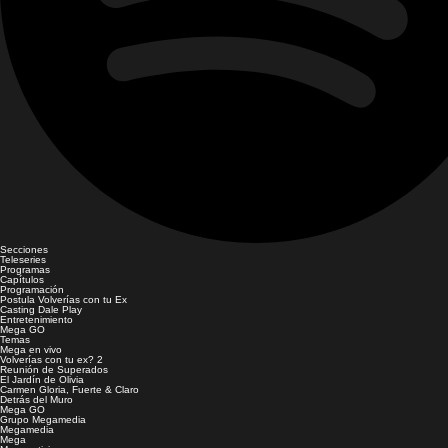
Secciones
Teleseries
Programas
Capítulos
Programación
Postula Volverías con tu Ex
Casting Dale Play
Entretenimiento
Mega GO
Temas
Mega en vivo
Volverías con tu ex? 2
Reunión de Superados
El Jardín de Olivia
Carmen Gloria, Fuerte & Claro
Detrás del Muro
Mega GO
Grupo Megamedia
Megamedia
Mega