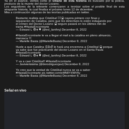
Ya en el avance, vemos como el
villano de esta historia
es buscado por la policía,
producto de la muerte del doctor Lozano.
Los seguidores de la teleserie comenzaron a teorizar sobre el posible final de esta
atrapante historia, la cual
finaliza el próximo lunes 12 de diciembre
.
Mira a continuación algunas de las teorías publicadas en twitter.
Bastante realista que Cristóbal 🤦‍♂️🤮 cayera primero con finas y
separación de Catalina, pero que los detectives lo estén indagando por
el crímen del Doctor Lozano 🤮 seguro pasará en los últimos min de
trama
#HastaEncontrarte
— Edward L 😎☀️🌳 (@ed_lanthry)
December 8, 2022
#HastaEncontrarte
le va a llegar el mail a la catalina en pleno almuerzo,
mansaca !!!
— Marielle Basta (@MarielleBasta)
December 8, 2022
Huele a que Catalina 👏👍✌️ le hará una encerrona a Cristóbal 🤮 porque
ya sabe que fue prácticante del doctor Lozano en el Santa Paula
#HastaEncontrarte
— Edward L 😎☀️🌳 (@ed_lanthry)
December 8, 2022
Y va a caer Cristóbal!!
#HastaEncontrarte
— Javivierisisima (@derodriguezjavi)
December 8, 2022
Yo creo que la verdad de Cristóbal nunca se va a saber
#HastaEncontrarte
pic.twitter.com/eMN8Y4WV6y
— Marielle Basta (@MarielleBasta)
December 8, 2022
Señal en vivo