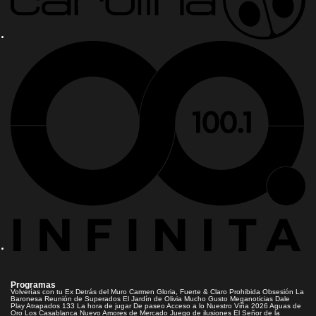
Programas
Volverías con tu Ex
Detrás del Muro
Carmen Gloria, Fuerte & Claro
Prohibida Obsesión
La
Baronesa
Reunión de Superados
El Jardín de Olivia
Mucho Gusto
Meganoticias
Dale
Play
Atrapados 133
La hora de jugar
De paseo
Acceso a lo Nuestro
Viña 2026
Aguas de
Oro
Los Casablanca
Nuevo Amores de Mercado
Juego de ilusiones
El Señor de la