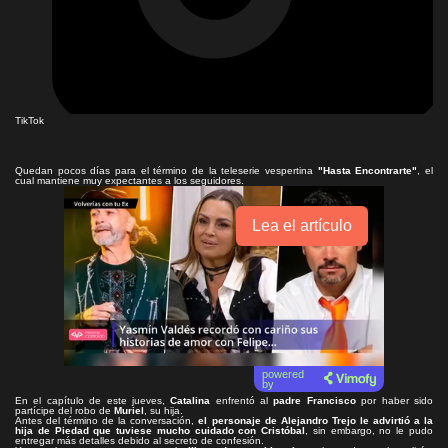
TikTok
Quedan pocos días para el término de la teleserie vespertina
"Hasta Encontrarte"
, el
cual mantiene muy expectantes a los seguidores.
Lea el artículo
powered
by
En el capítulo de este jueves,
Catalina
enfrentó al
padre Francisco
por haber sido
partícipe del robo de
Muriel
, su hija.
Antes del término de la conversación,
el personaje de Alejandro Trejo le advirtió a la
hija de Piedad que
tuviese mucho cuidado con Cristóbal
, sin embargo, no le pudo
entregar más detalles debido al secreto de confesión.