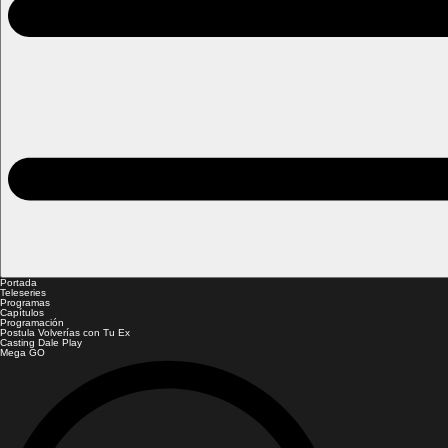
Portada
Teleseries
Programas
Capítulos
Programación
Postula Volverías con Tu Ex
Casting Dale Play
Mega GO