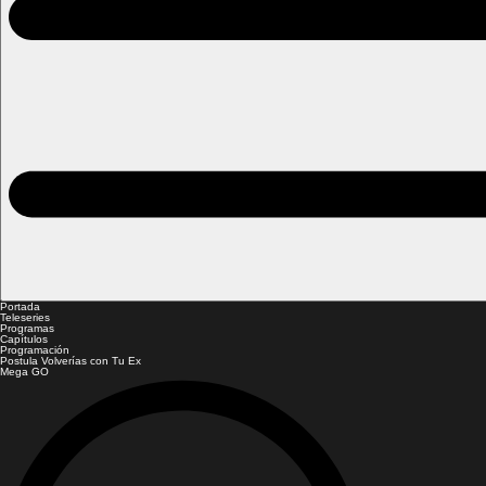
Portada
Teleseries
Programas
Capítulos
Programación
Postula Volverías con Tu Ex
Mega GO