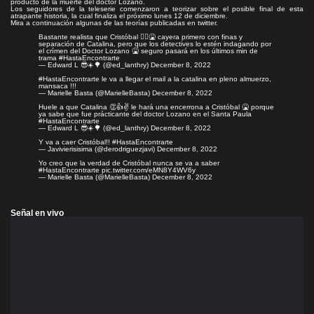
producto de la muerte del doctor Lozano.
Los seguidores de la teleserie comenzaron a teorizar sobre el posible final de esta
atrapante historia, la cual
finaliza el próximo lunes 12 de diciembre
.
Mira a continuación algunas de las teorías publicadas en twitter.
Bastante realista que Cristóbal 🤦‍♂️🤮 cayera primero con finas y
separación de Catalina, pero que los detectives lo estén indagando por
el crímen del Doctor Lozano 🤮 seguro pasará en los últimos min de
trama
#HastaEncontrarte
— Edward L 😎☀️🌳 (@ed_lanthry)
December 8, 2022
#HastaEncontrarte
le va a llegar el mail a la catalina en pleno almuerzo,
mansaca !!!
— Marielle Basta (@MarielleBasta)
December 8, 2022
Huele a que Catalina 👏👍✌️ le hará una encerrona a Cristóbal 🤮 porque
ya sabe que fue prácticante del doctor Lozano en el Santa Paula
#HastaEncontrarte
— Edward L 😎☀️🌳 (@ed_lanthry)
December 8, 2022
Y va a caer Cristóbal!!
#HastaEncontrarte
— Javivierisisima (@derodriguezjavi)
December 8, 2022
Yo creo que la verdad de Cristóbal nunca se va a saber
#HastaEncontrarte
pic.twitter.com/eMN8Y4WV6y
— Marielle Basta (@MarielleBasta)
December 8, 2022
Señal en vivo