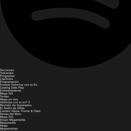
Secciones
Teleseries
Programas
Capítulos
Programación
Postula Volverías con tu Ex
Casting Dale Play
Entretenimiento
Mega GO
Temas
Mega en vivo
Volverías con tu ex? 2
Reunión de Superados
El Jardín de Olivia
Carmen Gloria, Fuerte & Claro
Detrás del Muro
Mega GO
Grupo Megamedia
Megamedia
Mega
Meganoticias