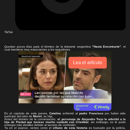
TikTok
Quedan pocos días para el término de la teleserie vespertina
"Hasta Encontrarte"
, el
cual mantiene muy expectantes a los seguidores.
Lea el artículo
powered
by
En el capítulo de este jueves,
Catalina
enfrentó al
padre Francisco
por haber sido
partícipe del robo de
Muriel
, su hija.
Antes del término de la conversación,
el personaje de Alejandro Trejo le advirtió a la
hija de Piedad que
tuviese mucho cuidado con Cristóbal
, sin embargo, no le pudo
entregar más detalles debido al secreto de confesión.
Ya en el avance, vemos como el
villano de esta historia
es buscado por la policía,