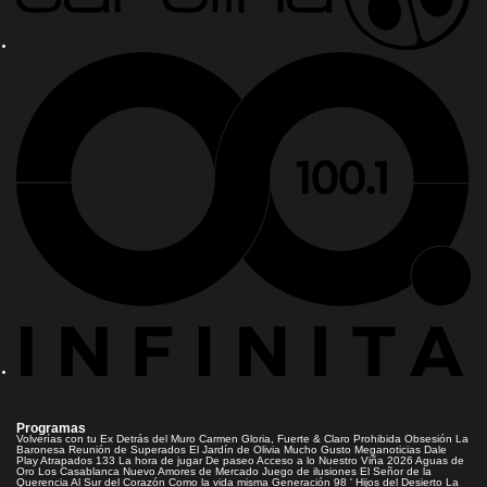
Programas
Volverías con tu Ex
Detrás del Muro
Carmen Gloria, Fuerte & Claro
Prohibida Obsesión
La
Baronesa
Reunión de Superados
El Jardín de Olivia
Mucho Gusto
Meganoticias
Dale
Play
Atrapados 133
La hora de jugar
De paseo
Acceso a lo Nuestro
Viña 2026
Aguas de
Oro
Los Casablanca
Nuevo Amores de Mercado
Juego de ilusiones
El Señor de la
Querencia
Al Sur del Corazón
Como la vida misma
Generación 98 '
Hijos del Desierto
La