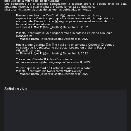
producto de la muerte del doctor Lozano.
Los seguidores de la teleserie comenzaron a teorizar sobre el posible final de esta
atrapante historia, la cual
finaliza el próximo lunes 12 de diciembre
.
Mira a continuación algunas de las teorías publicadas en twitter.
Bastante realista que Cristóbal 🤦‍♂️🤮 cayera primero con finas y
separación de Catalina, pero que los detectives lo estén indagando por
el crímen del Doctor Lozano 🤮 seguro pasará en los últimos min de
trama
#HastaEncontrarte
— Edward L 😎☀️🌳 (@ed_lanthry)
December 8, 2022
#HastaEncontrarte
le va a llegar el mail a la catalina en pleno almuerzo,
mansaca !!!
— Marielle Basta (@MarielleBasta)
December 8, 2022
Huele a que Catalina 👏👍✌️ le hará una encerrona a Cristóbal 🤮 porque
ya sabe que fue prácticante del doctor Lozano en el Santa Paula
#HastaEncontrarte
— Edward L 😎☀️🌳 (@ed_lanthry)
December 8, 2022
Y va a caer Cristóbal!!
#HastaEncontrarte
— Javivierisisima (@derodriguezjavi)
December 8, 2022
Yo creo que la verdad de Cristóbal nunca se va a saber
#HastaEncontrarte
pic.twitter.com/eMN8Y4WV6y
— Marielle Basta (@MarielleBasta)
December 8, 2022
Señal en vivo