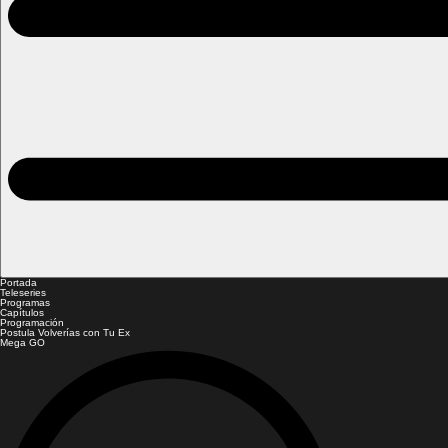
Portada
Teleseries
Programas
Capítulos
Programación
Postula Volverías con Tu Ex
Mega GO