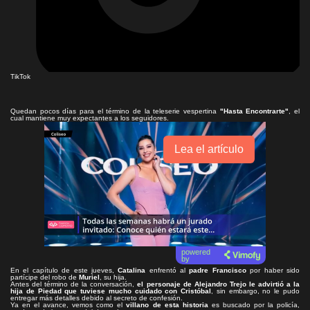
TikTok
Quedan pocos días para el término de la teleserie vespertina
"Hasta Encontrarte"
, el
cual mantiene muy expectantes a los seguidores.
Lea el artículo
powered
by
En el capítulo de este jueves,
Catalina
enfrentó al
padre Francisco
por haber sido
partícipe del robo de
Muriel
, su hija.
Antes del término de la conversación,
el personaje de Alejandro Trejo le advirtió a la
hija de Piedad que
tuviese mucho cuidado con Cristóbal
, sin embargo, no le pudo
entregar más detalles debido al secreto de confesión.
Ya en el avance, vemos como el
villano de esta historia
es buscado por la policía,