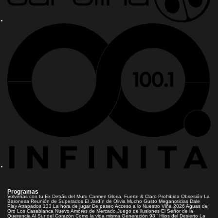
Programas
Volverías con tu Ex
Detrás del Muro
Carmen Gloria, Fuerte & Claro
Prohibida Obsesión
La
Baronesa
Reunión de Superados
El Jardín de Olivia
Mucho Gusto
Meganoticias
Dale
Play
Atrapados 133
La hora de jugar
De paseo
Acceso a lo Nuestro
Viña 2026
Aguas de
Oro
Los Casablanca
Nuevo Amores de Mercado
Juego de ilusiones
El Señor de la
Querencia
Al Sur del Corazón
Como la vida misma
Generación 98 '
Hijos del Desierto
La