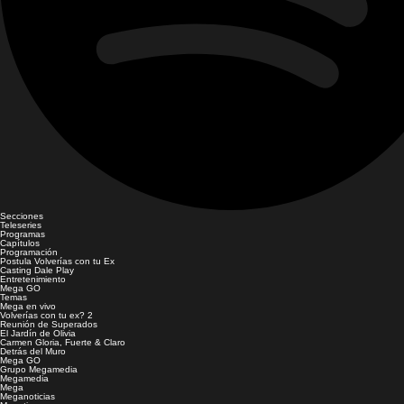
Secciones
Teleseries
Programas
Capítulos
Programación
Postula Volverías con tu Ex
Casting Dale Play
Entretenimiento
Mega GO
Temas
Mega en vivo
Volverías con tu ex? 2
Reunión de Superados
El Jardín de Olivia
Carmen Gloria, Fuerte & Claro
Detrás del Muro
Mega GO
Grupo Megamedia
Megamedia
Mega
Meganoticias