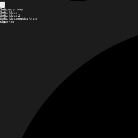
Señales en vivo
Señal Mega
Señal Mega 2
Señal Meganoticias Ahora
Síguenos