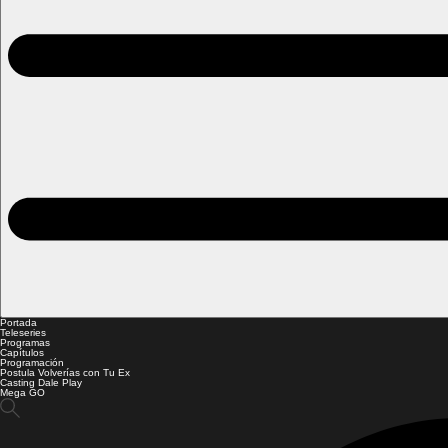
Portada
Teleseries
Programas
Capítulos
Programación
Postula Volverías con Tu Ex
Casting Dale Play
Mega GO